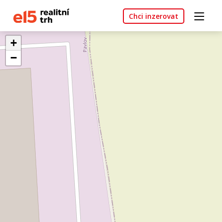
Chci inzerovat
+
−