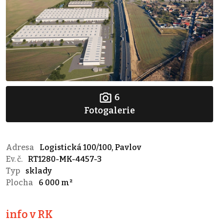
6
Fotogalerie
Adresa
Logistická 100/100, Pavlov
Ev. č.
RT1280-MK-4457-3
Typ
sklady
Plocha
6 000 m²
info v RK