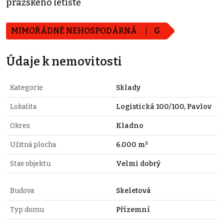
pražského letiště
MIMOŘÁDNĚ NEHOSPODÁRNÁ
G
Údaje k nemovitosti
Kategorie
Sklady
Lokalita
Logistická 100/100, Pavlov
Okres
Kladno
Užitná plocha
6.000 m²
Stav objektu
Velmi dobrý
Budova
Skeletová
Typ domu
Přízemní