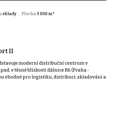
p
sklady
Plocha
3 000 m²
rt II
dstavuje moderní distribuční centrum v
ápad, v těsné blízkosti dálnice R6 (Praha -
u vhodné pro logistiku, distribuci, skladování a