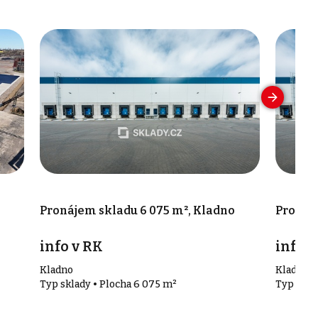
Pronájem skladu 6 075 m², Kladno
Pronáje
info v RK
info v
Kladno
Kladno
Typ sklady • Plocha 6 075 m²
Typ skla