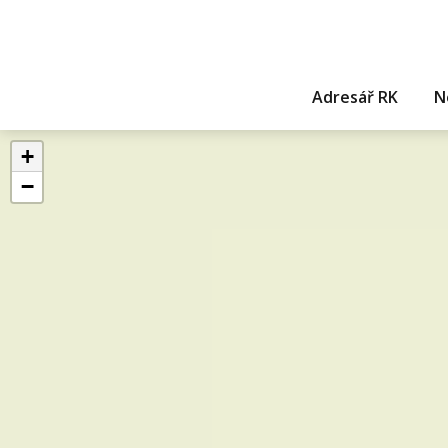
Adresář RK
N
+
−