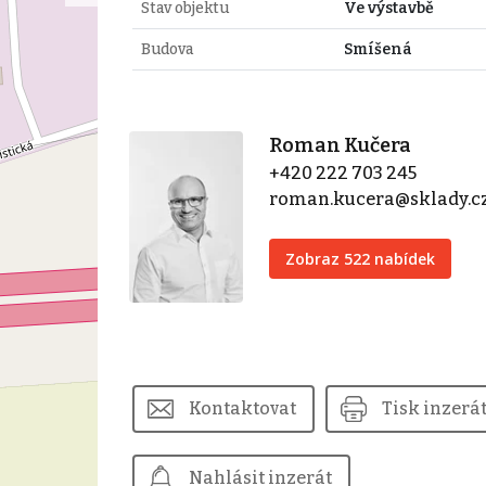
Stav objektu
Ve výstavbě
Budova
Smíšená
Roman Kučera
+420 222 703 245
roman.kucera@sklady.c
Zobraz 522 nabídek
Kontaktovat
Tisk inzerá
Nahlásit inzerát