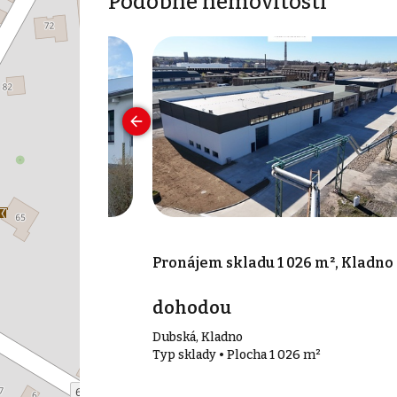
Podobné nemovitosti
600 m², Stochov
Pronájem skladu 1 026 m², Kladno
dohodou
Dubská, Kladno
00 m²
Typ sklady • Plocha 1 026 m²