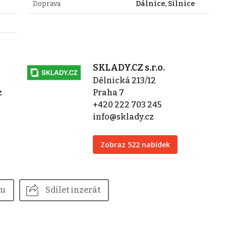
Doprava
Dálnice, Silnice
SKLADY.CZ s.r.o.
Dělnická 213/12
z
Praha 7
+420 222 703 245
info@sklady.cz
Zobraz 522 nabídek
tu
Sdílet inzerát