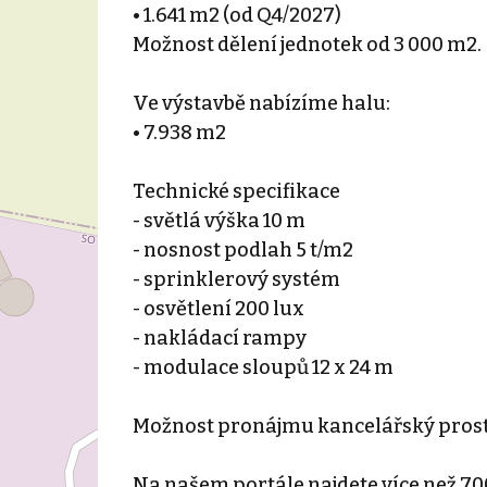
• 1.641 m2 (od Q4/2027)
Možnost dělení jednotek od 3 000 m2.
Ve výstavbě nabízíme halu:
• 7.938 m2
Technické specifikace
- světlá výška 10 m
- nosnost podlah 5 t/m2
- sprinklerový systém
- osvětlení 200 lux
- nakládací rampy
- modulace sloupů 12 x 24 m
Možnost pronájmu kancelářský prosto
Na našem portále najdete více než 70