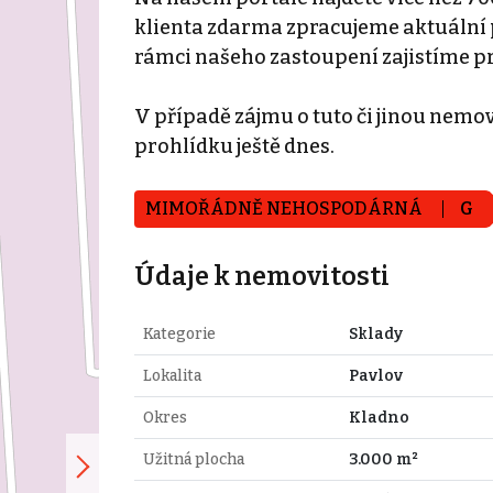
klienta zdarma zpracujeme aktuální p
rámci našeho zastoupení zajistíme p
V případě zájmu o tuto či jinou nemovi
prohlídku ještě dnes.
MIMOŘÁDNĚ NEHOSPODÁRNÁ
G
Údaje k nemovitosti
Kategorie
Sklady
Lokalita
Pavlov
Okres
Kladno
Užitná plocha
3.000 m²