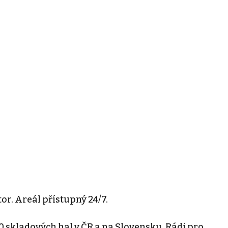
r. Areál přístupný 24/7.
0 skladových hal v ČR a na Slovensku. Rádi pro