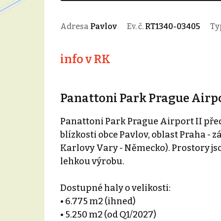
Adresa
Pavlov
Ev. č.
RT1340-03405
Ty
info v RK
Panattoni Park Prague Airpo
Panattoni Park Prague Airport II pře
blízkosti obce Pavlov, oblast Praha - z
Karlovy Vary - Německo). Prostory jso
lehkou výrobu.
Dostupné haly o velikosti:
• 6.775 m2 (ihned)
• 5.250 m2 (od Q1/2027)