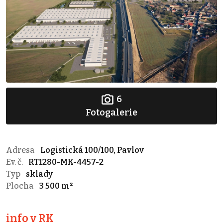
6
Fotogalerie
Adresa
Logistická 100/100, Pavlov
Ev. č.
RT1280-MK-4457-2
Typ
sklady
Plocha
3 500 m²
info v RK