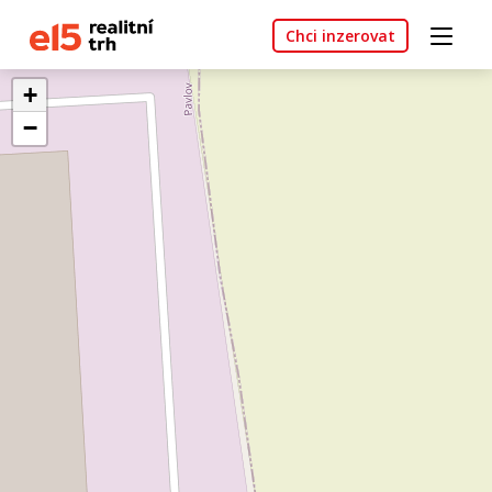
Chci inzerovat
+
−