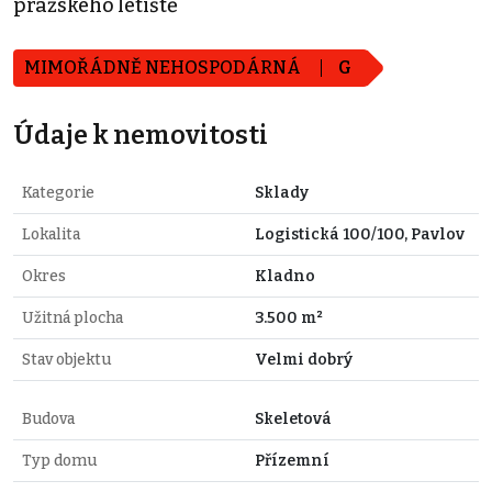
pražského letiště
MIMOŘÁDNĚ NEHOSPODÁRNÁ
G
Údaje k nemovitosti
Kategorie
Sklady
Lokalita
Logistická 100/100, Pavlov
Okres
Kladno
Užitná plocha
3.500 m²
Stav objektu
Velmi dobrý
Budova
Skeletová
Typ domu
Přízemní