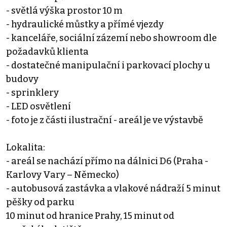
- světlá výška prostor 10 m
- hydraulické můstky a přímé vjezdy
- kanceláře, sociální zázemí nebo showroom dle
požadavků klienta
- dostatečné manipulační i parkovací plochy u
budovy
- sprinklery
- LED osvětlení
- foto je z části ilustrační - areál je ve výstavbě
Lokalita:
- areál se nachází přímo na dálnici D6 (Praha -
Karlovy Vary – Německo)
- autobusová zastávka a vlakové nádraží 5 minut
pěšky od parku
10 minut od hranice Prahy, 15 minut od