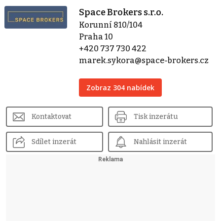
Space Brokers s.r.o.
Korunní 810/104
Praha 10
+420 737 730 422
marek.sykora@space-brokers.cz
Zobraz 304 nabídek
Kontaktovat
Tisk inzerátu
Sdílet inzerát
Nahlásit inzerát