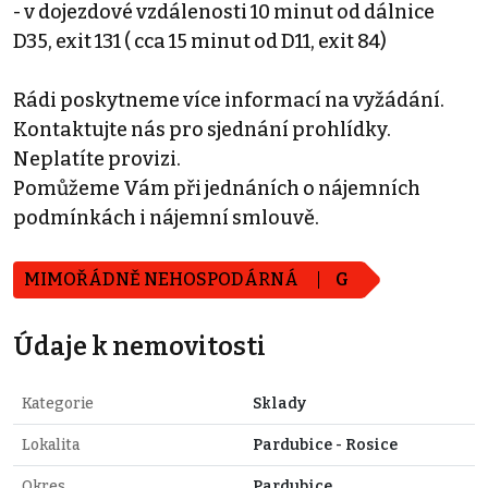
- v dojezdové vzdálenosti 10 minut od dálnice
D35, exit 131 ( cca 15 minut od D11, exit 84)
Rádi poskytneme více informací na vyžádání.
Kontaktujte nás pro sjednání prohlídky.
Neplatíte provizi.
Pomůžeme Vám při jednáních o nájemních
podmínkách i nájemní smlouvě.
MIMOŘÁDNĚ NEHOSPODÁRNÁ
G
Údaje k nemovitosti
Kategorie
Sklady
Lokalita
Pardubice - Rosice
Okres
Pardubice