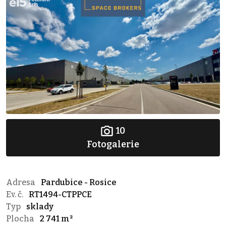
10
Fotogalerie
Adresa
Pardubice - Rosice
Ev. č.
RT1494-CTPPCE
Typ
sklady
Plocha
2 741 m²