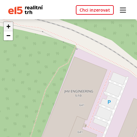
Chci inzerovat
+
−