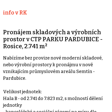
info v RK
Pronájem skladových a výrobních
prostor v CTP PARKU PARDUBICE -
Rosice, 2.741 m²
Nabízíme bez provize nové moderní skladové,
nebo výrobní prostory k pronájmu v nově
vznikajícím průmyslovém areálu Semtín -
Pardubice.
Velikost jednotek:
Hala B - od 2.741 do 7.823 m2, s možností dělení
jednotky
- kancelářské a sociální zázemí na míru dle