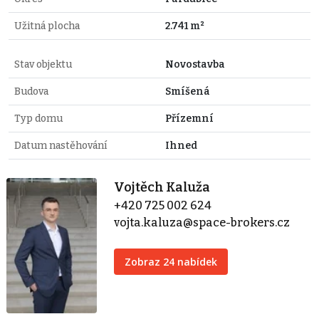
Užitná plocha
2.741 m²
Stav objektu
Novostavba
Budova
Smíšená
Typ domu
Přízemní
Datum nastěhování
Ihned
Vojtěch Kaluža
+420 725 002 624
vojta.kaluza@space-brokers.cz
Zobraz 24 nabídek