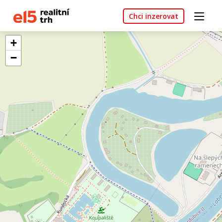
Chci inzerovat
+
−