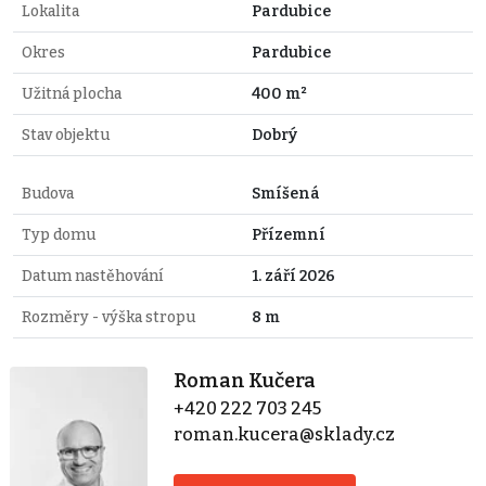
Lokalita
Pardubice
Okres
Pardubice
Užitná plocha
400 m²
Stav objektu
Dobrý
Budova
Smíšená
Typ domu
Přízemní
Datum nastěhování
1. září 2026
Rozměry - výška stropu
8 m
Roman Kučera
+420 222 703 245
roman.kucera@sklady.cz