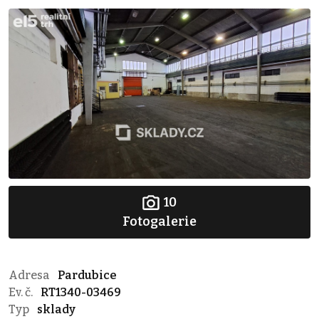
10
Fotogalerie
Adresa
Pardubice
Ev. č.
RT1340-03469
Typ
sklady