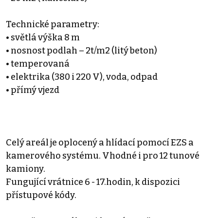
Technické parametry:
• světlá výška 8 m
• nosnost podlah – 2t/m2 (litý beton)
• temperovaná
• elektrika (380 i 220 V), voda, odpad
• přímý vjezd
Celý areál je oplocený a hlídací pomocí EZS a
kamerového systému. Vhodné i pro 12 tunové
kamiony.
Fungující vrátnice 6 - 17.hodin, k dispozici
přístupové kódy.