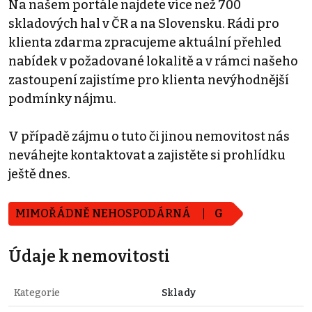
Na našem portále najdete více než 700
skladových hal v ČR a na Slovensku. Rádi pro
klienta zdarma zpracujeme aktuální přehled
nabídek v požadované lokalitě a v rámci našeho
zastoupení zajistíme pro klienta nevýhodnější
podmínky nájmu.
V případě zájmu o tuto či jinou nemovitost nás
neváhejte kontaktovat a zajistěte si prohlídku
ještě dnes.
MIMOŘÁDNĚ NEHOSPODÁRNÁ
G
Údaje k nemovitosti
Kategorie
Sklady