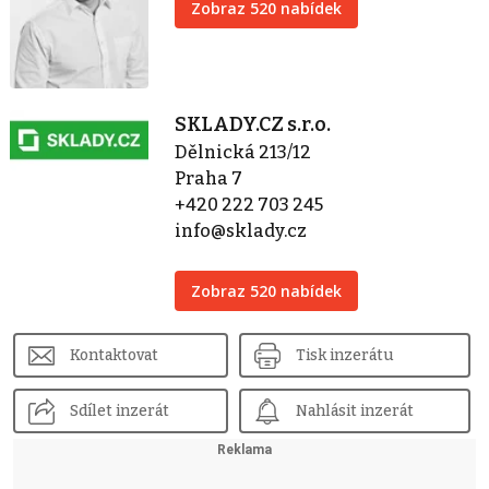
Zobraz 520 nabídek
SKLADY.CZ s.r.o.
Dělnická 213/12
Praha 7
+420 222 703 245
info@sklady.cz
Zobraz 520 nabídek
Kontaktovat
Tisk inzerátu
Sdílet inzerát
Nahlásit inzerát