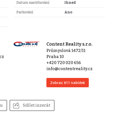
Datum nastěhování
Ihned
Parkování
Ano
Content Reality s.r.o.
Průmyslová 1472/11
cz
Praha 10
+420 720 020 656
info@contentreality.cz
Zobraz 611 nabídek
tu
Sdílet inzerát