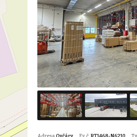
Adresa
Ovčáry
Ev. č.
RT1468-N6210
T