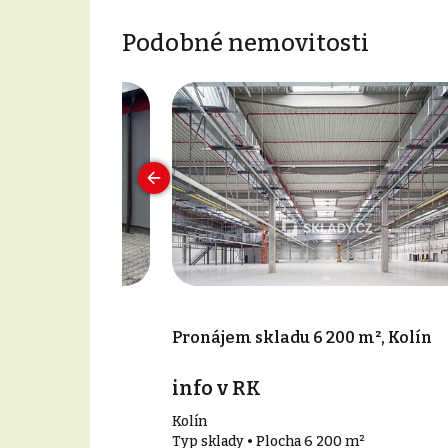
Podobné nemovitosti
0 m², Kolín
Pronájem skladu 6 200 m², Kolín
info v RK
Kolín
0 m²
Typ sklady • Plocha 6 200 m²