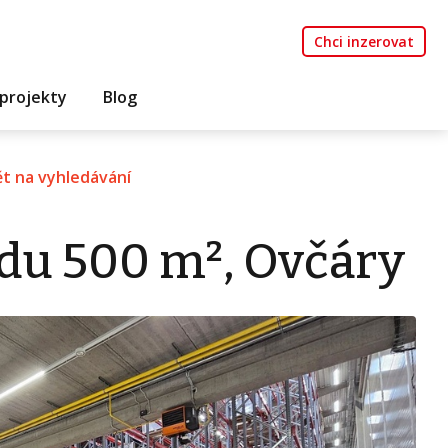
Chci inzerovat
projekty
Blog
t na vyhledávání
du 500 m², Ovčáry