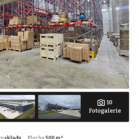
10
Fotogalerie
yp
sklady
Plocha
500 m²