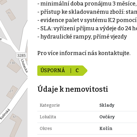
- minimální doba pronájmu 3 měsíce
- přístup ke skladovanému zboží: sta
- evidence palet v systému K2 pomocí
- SLA: vyřízení příjmu a výdeje do 24
- hydraulické rampy, přímé vjezdy
Pro více informací nás kontaktujte.
ÚSPORNÁ
C
Údaje k nemovitosti
Kategorie
Sklady
Lokalita
Ovčáry
Okres
Kolín