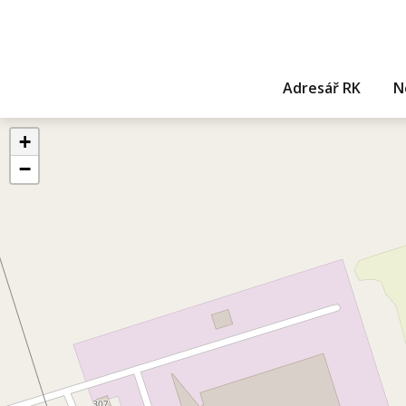
Adresář RK
N
+
−