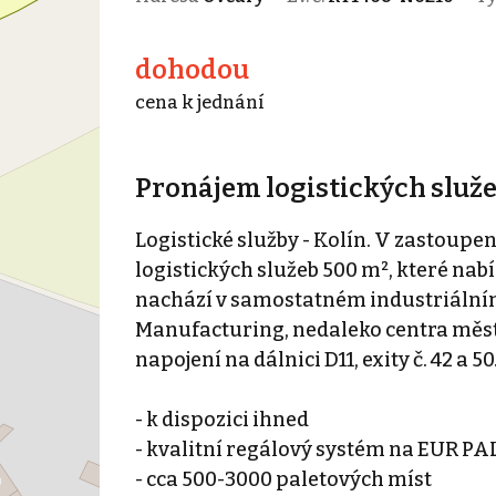
dohodou
cena k jednání
Pronájem logistických služeb
Logistické služby - Kolín. V zastoupe
logistických služeb 500 m², které nabí
nachází v samostatném industriálním
Manufacturing, nedaleko centra města
napojení na dálnici D11, exity č. 42 a 50
- k dispozici ihned
- kvalitní regálový systém na EUR PA
- cca 500-3000 paletových míst