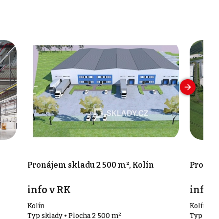
Pronájem skladu 2 500 m², Kolín
Pronáje
info v RK
info v
Kolín
Kolín
Typ sklady • Plocha 2 500 m²
Typ skla