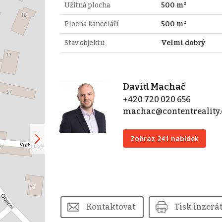
Užitná plocha
500 m²
Plocha kanceláří
500 m²
Stav objektu
Velmi dobrý
David Machač
+420 720 020 656
machac@contentreality.
Zobraz 241 nabídek
Kontaktovat
Tisk inzerá