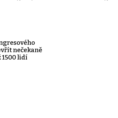
ongresového
evřít nečekaně
 1500 lidí