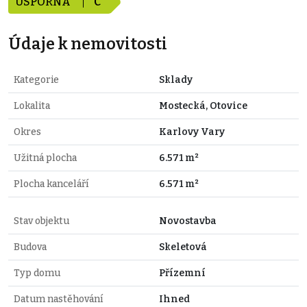
ÚSPORNÁ
C
Údaje k nemovitosti
Kategorie
Sklady
Lokalita
Mostecká, Otovice
Okres
Karlovy Vary
Užitná plocha
6.571 m²
Plocha kanceláří
6.571 m²
Stav objektu
Novostavba
Budova
Skeletová
Typ domu
Přízemní
Datum nastěhování
Ihned