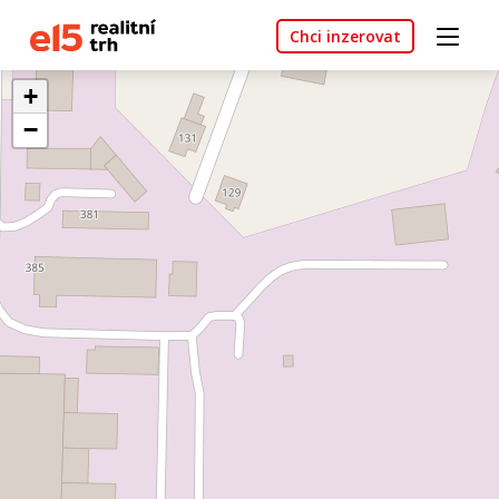
Chci inzerovat
+
−