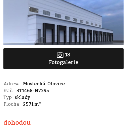
18
Fotogalerie
Adresa
Mostecká, Otovice
Ev. č.
RT1468-N7395
Typ
sklady
Plocha
6 571 m²
dohodou