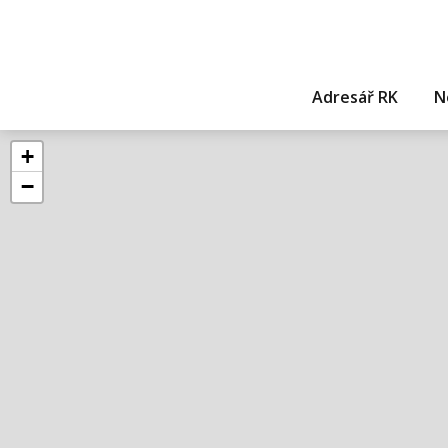
Adresář RK
N
+
−