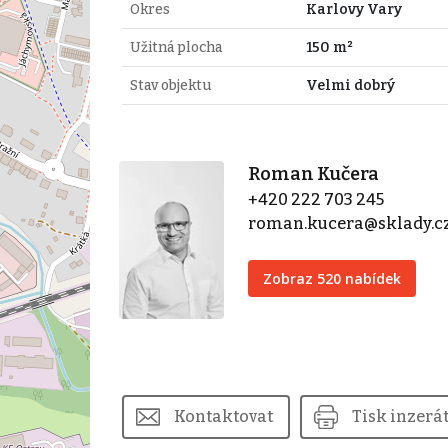
Okres
Karlovy Vary
Užitná plocha
150 m²
Stav objektu
Velmi dobrý
Roman Kučera
+420 222 703 245
roman.kucera@sklady.c
Zobraz 520 nabídek
Kontaktovat
Tisk inzerá