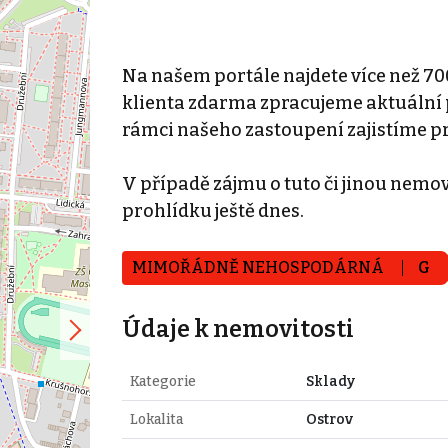
Na našem portále najdete více než 70
klienta zdarma zpracujeme aktuální p
rámci našeho zastoupení zajistíme p
V případě zájmu o tuto či jinou nemovi
prohlídku ještě dnes.
MIMOŘÁDNĚ NEHOSPODÁRNÁ
G
Údaje k nemovitosti
Kategorie
Sklady
Lokalita
Ostrov