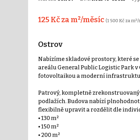
125 Kč za m²/měsíc
(1 500 Kč za m²/
Ostrov
Nabízíme skladové prostory, které s
areálu General Public Logistic Park 
fotovoltaikou a moderní infrastrukt
Patrový, kompletně zrekonstruovaný o
podlažích. Budova nabízí plnohodnotné
flexibilně upravit a rozdělit dle indi
• 130 m²
• 150 m²
• 200 m²