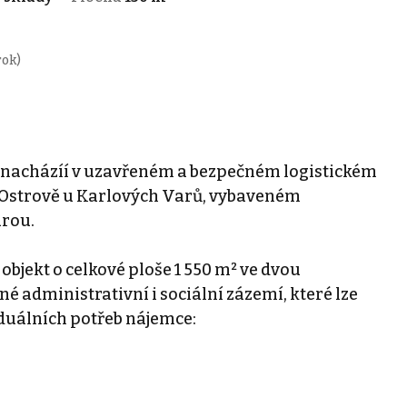
rok)
e nacházíí v uzavřeném a bezpečném logistickém
v Ostrově u Karlových Varů, vybaveném
urou.
bjekt o celkové ploše 1 550 m² ve dvou
 administrativní i sociální zázemí, které lze
viduálních potřeb nájemce: