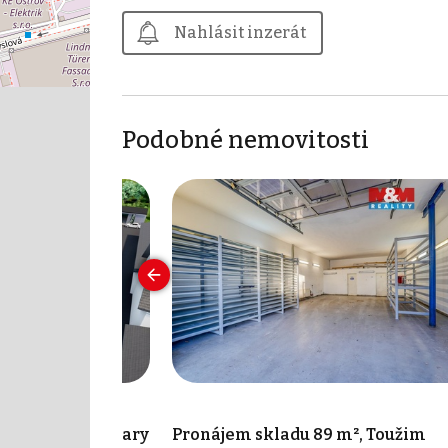
Nahlásit inzerát
Podobné nemovitosti
4 m², Karlovy Vary
Pronájem skladu 89 m², Toužim