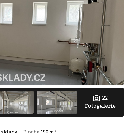
22
Fotogalerie
p
sklady
Plocha
150 m²