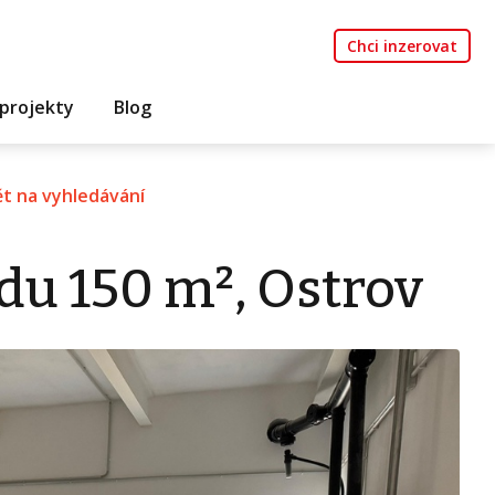
Chci inzerovat
projekty
Blog
t na vyhledávání
du 150 m², Ostrov