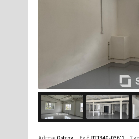
Adresa
Ostrov
Ev. č.
RT1340-03611
Ty