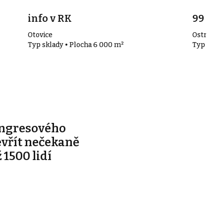
info v RK
99 00
Otovice
Ostrov
Typ sklady • Plocha 6 000 m²
Typ skla
ongresového
evřít nečekaně
 1500 lidí