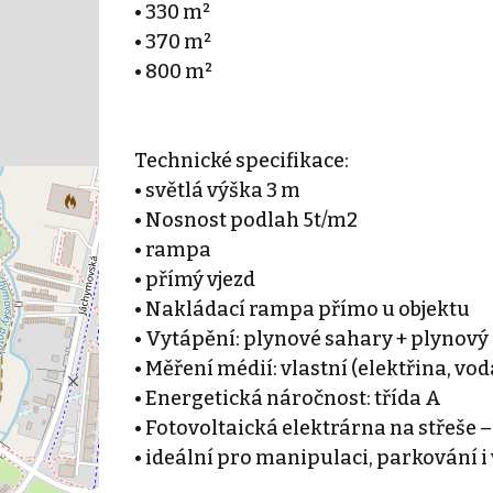
• 330 m²
• 370 m²
• 800 m²
Technické specifikace:
• světlá výška 3 m
• Nosnost podlah 5t/m2
• rampa
• přímý vjezd
• Nakládací rampa přímo u objektu
• Vytápění: plynové sahary + plynový
• Měření médií: vlastní (elektřina, vod
• Energetická náročnost: třída A
• Fotovoltaická elektrárna na střeše 
• ideální pro manipulaci, parkování i