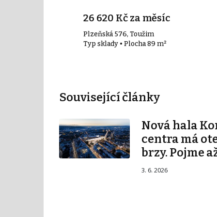
26 620 Kč za měsíc
Plzeňská 576, Toužim
 m²
Typ sklady • Plocha 89 m²
Související články
Nová hala K
centra má ot
brzy. Pojme až
3. 6. 2026