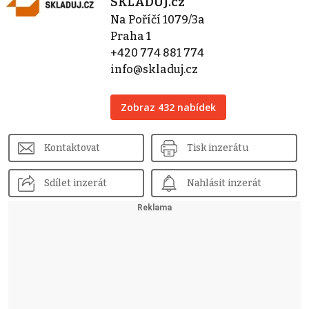
SKLADUJ.cz
Na Poříčí 1079/3a
Praha 1
+420 774 881 774
info@skladuj.cz
Zobraz 432 nabídek
Kontaktovat
Tisk inzerátu
Sdílet inzerát
Nahlásit inzerát