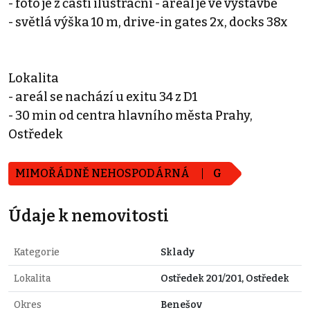
- foto je z části ilustrační - areál je ve výstavbě
- světlá výška 10 m, drive-in gates 2x, docks 38x
Lokalita
- areál se nachází u exitu 34 z D1
- 30 min od centra hlavního města Prahy,
Ostředek
MIMOŘÁDNĚ NEHOSPODÁRNÁ
G
Údaje k nemovitosti
Kategorie
Sklady
Lokalita
Ostředek 201/201, Ostředek
Okres
Benešov