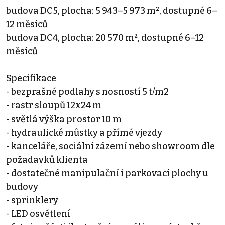
budova DC5, plocha: 5 943–5 973 m², dostupné 6–
12 měsíců
budova DC4, plocha: 20 570 m², dostupné 6–12
měsíců
Specifikace
- bezprašné podlahy s nosností 5 t/m2
- rastr sloupů 12x24 m
- světlá výška prostor 10 m
- hydraulické můstky a přímé vjezdy
- kanceláře, sociální zázemí nebo showroom dle
požadavků klienta
- dostatečné manipulační i parkovací plochy u
budovy
- sprinklery
- LED osvětlení