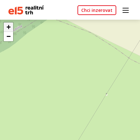
Chci inzerovat
+
−