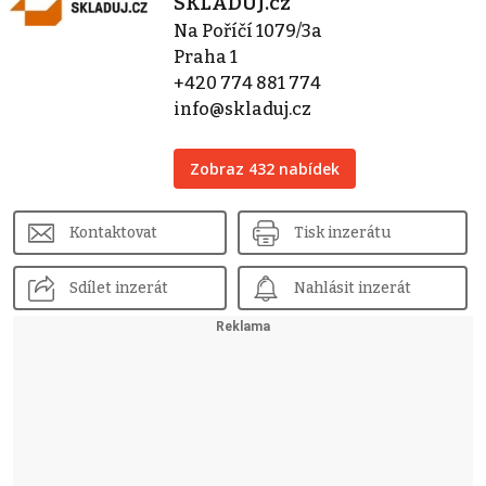
SKLADUJ.cz
Na Poříčí 1079/3a
Praha 1
+420 774 881 774
info@skladuj.cz
Zobraz 432 nabídek
Kontaktovat
Tisk inzerátu
Sdílet inzerát
Nahlásit inzerát