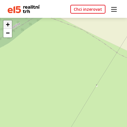
Chci inzerovat
+
−