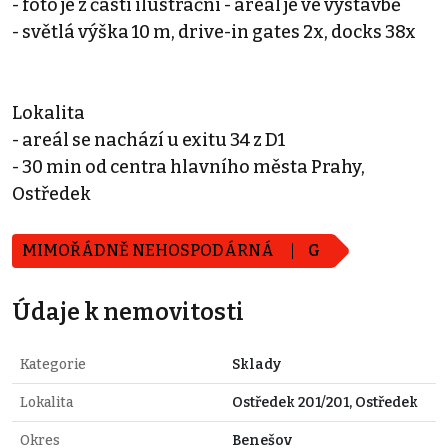
- foto je z části ilustrační - areál je ve výstavbě
- světlá výška 10 m, drive-in gates 2x, docks 38x
Lokalita
- areál se nachází u exitu 34 z D1
- 30 min od centra hlavního města Prahy,
Ostředek
MIMOŘÁDNĚ NEHOSPODÁRNÁ
G
Údaje k nemovitosti
Kategorie
Sklady
Lokalita
Ostředek 201/201, Ostředek
Okres
Benešov