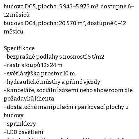
budova DC5, plocha: 5 943–5 973 m², dostupné 6–
12 měsíců
budova DC4, plocha: 20 570 m², dostupné 6–12
měsíců
Specifikace
- bezprašné podlahy s nosností 5 t/m2
- rastr sloupů 12x24 m
- světlá výška prostor 10 m
- hydraulické můstky a přímé vjezdy
- kanceláře, sociální zázemí nebo showroom dle
požadavků klienta
- dostatečné manipulační i parkovací plochy u
budovy
- sprinklery
- LED osvětlení