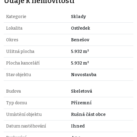
Údaje k nemovitosti
Kategorie
Sklady
Lokalita
Ostředek
Okres
Benešov
Užitná plocha
5.932 m²
Plocha kanceláří
5.932 m²
Stav objektu
Novostavba
Budova
Skeletová
Typ domu
Přízemní
Umístění objektu
Rušná část obce
Datum nastěhování
Ihned