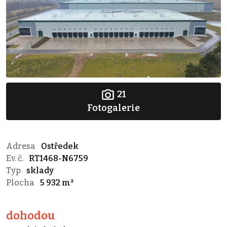
21
Fotogalerie
Adresa
Ostředek
Ev. č.
RT1468-N6759
Typ
sklady
Plocha
5 932 m²
dohodou