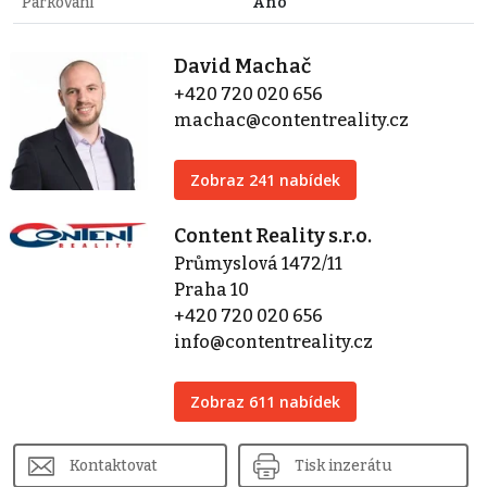
Parkování
Ano
David Machač
+420 720 020 656
machac@contentreality.cz
Zobraz 241 nabídek
Content Reality s.r.o.
Průmyslová 1472/11
Praha 10
+420 720 020 656
info@contentreality.cz
Zobraz 611 nabídek
Kontaktovat
Tisk inzerátu