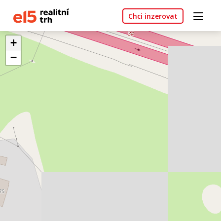
Chci inzerovat
+
−