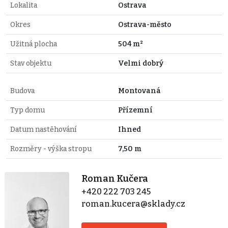
Lokalita
Ostrava
Okres
Ostrava-město
Užitná plocha
504 m²
Stav objektu
Velmi dobrý
Budova
Montovaná
Typ domu
Přízemní
Datum nastěhování
Ihned
Rozměry - výška stropu
7,50 m
Roman Kučera
+420 222 703 245
roman.kucera@sklady.cz