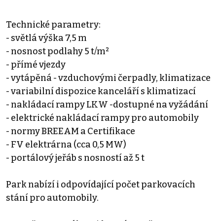
Technické parametry:
- světlá výška 7,5 m
- nosnost podlahy 5 t/m²
- přímé vjezdy
- vytápěná - vzduchovými čerpadly, klimatizace
- variabilní dispozice kanceláří s klimatizací
- nakládací rampy LKW -dostupné na vyžádání
- elektrické nakládací rampy pro automobily
- normy BREEAM a Certifikace
- FV elektrárna (cca 0,5 MW)
- portálový jeřáb s nosností až 5 t
Park nabízí i odpovídající počet parkovacích
stání pro automobily.