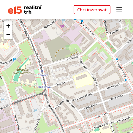
Chci inzerovat
+
−