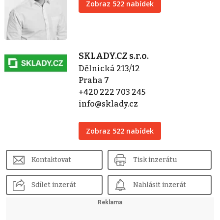
Zobraz 522 nabídek
SKLADY.CZ s.r.o.
Dělnická 213/12
Praha 7
+420 222 703 245
info@sklady.cz
Zobraz 522 nabídek
Kontaktovat
Tisk inzerátu
Sdílet inzerát
Nahlásit inzerát