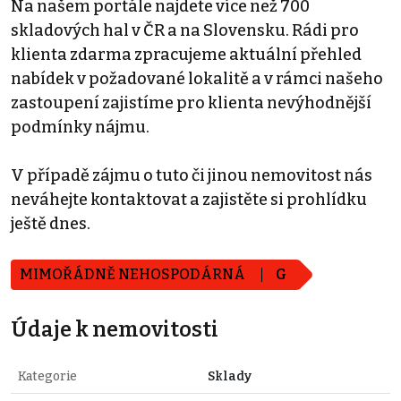
Na našem portále najdete více než 700
skladových hal v ČR a na Slovensku. Rádi pro
klienta zdarma zpracujeme aktuální přehled
nabídek v požadované lokalitě a v rámci našeho
zastoupení zajistíme pro klienta nevýhodnější
podmínky nájmu.
V případě zájmu o tuto či jinou nemovitost nás
neváhejte kontaktovat a zajistěte si prohlídku
ještě dnes.
MIMOŘÁDNĚ NEHOSPODÁRNÁ
G
Údaje k nemovitosti
Kategorie
Sklady