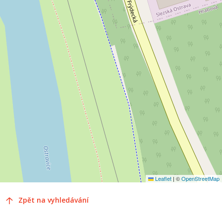
Leaflet
|
©
OpenStreetMap
Zpět na vyhledávání