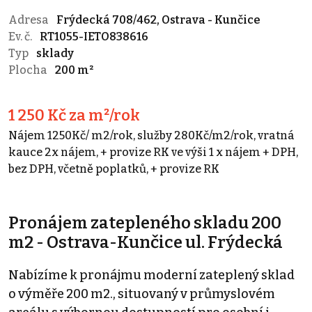
Adresa
Frýdecká 708/462, Ostrava - Kunčice
Ev. č.
RT1055-IETO838616
Typ
sklady
Plocha
200 m²
1 250 Kč za m²/rok
Nájem 1250Kč/ m2/rok, služby 280Kč/m2/rok, vratná
kauce 2x nájem, + provize RK ve výši 1 x nájem + DPH,
bez DPH, včetně poplatků, + provize RK
Pronájem zatepleného skladu 200
m2 - Ostrava-Kunčice ul. Frýdecká
Nabízíme k pronájmu moderní zateplený sklad
o výměře 200 m2., situovaný v průmyslovém