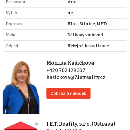
Parkování
Ano
Výtah
ne
Doprava
Vlak, Silnice, MHD
Voda
Dálkový vodovod
Odpad
Veřejná kanalizace
Monika Kašičková
+420 702 129 337
kasickova@7.ietreality.cz
Zobraz 6 nabídek
I.E.T. Reality, s.r.o. (Ostrava)