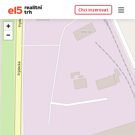
Chci inzerovat
+
−