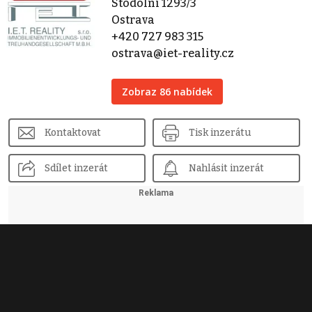
Stodolní 1293/3
Ostrava
+420 727 983 315
ostrava@iet-reality.cz
Zobraz 86 nabídek
Kontaktovat
Tisk inzerátu
Sdílet inzerát
Nahlásit inzerát