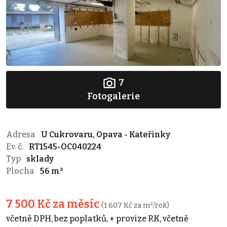
7
Fotogalerie
Adresa
U Cukrovaru, Opava - Kateřinky
Ev. č.
RT1545-OC040224
Typ
sklady
Plocha
56 m²
7 500 Kč za měsíc
(1 607 Kč za m²/rok)
včetně DPH, bez poplatků, + provize RK, včetně