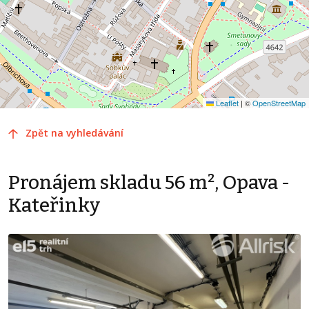
Leaflet
|
©
OpenStreetMap
Zpět na vyhledávání
Pronájem skladu 56 m², Opava -
Kateřinky