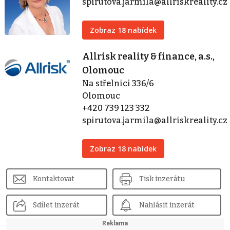
spirutova.jarmila@allriskreality.cz
Zobraz 18 nabídek
Allrisk reality & finance, a.s.,
Olomouc
Na střelnici 336/6
Olomouc
+420 739 123 332
spirutova.jarmila@allriskreality.cz
Zobraz 18 nabídek
Kontaktovat
Tisk inzerátu
Sdílet inzerát
Nahlásit inzerát