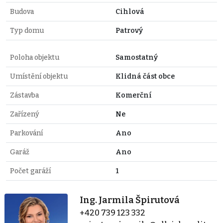
Budova
Cihlová
Typ domu
Patrový
Poloha objektu
Samostatný
Umístění objektu
Klidná část obce
Zástavba
Komerční
Zařízený
Ne
Parkování
Ano
Garáž
Ano
Počet garáží
1
Ing. Jarmila Špirutová
+420 739 123 332