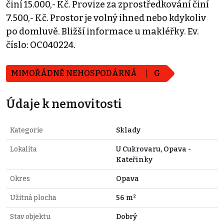
činí 15.000,- Kč. Provize za zprostředkování činí
7.500,- Kč. Prostor je volný ihned nebo kdykoliv
po domluvě. Bližší informace u makléřky. Ev.
číslo: OC040224.
MIMOŘÁDNĚ NEHOSPODÁRNÁ
G
Údaje k nemovitosti
Kategorie
Sklady
Lokalita
U Cukrovaru, Opava -
Kateřinky
Okres
Opava
Užitná plocha
56 m²
Stav objektu
Dobrý