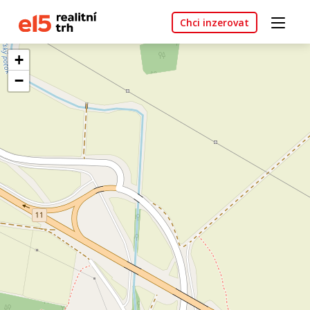
Chci inzerovat
+
−