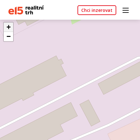
Chci inzerovat
+
−