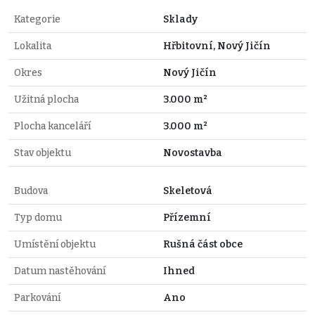
Kategorie
Sklady
Lokalita
Hřbitovní, Nový Jičín
Okres
Nový Jičín
Užitná plocha
3.000 m²
Plocha kanceláří
3.000 m²
Stav objektu
Novostavba
Budova
Skeletová
Typ domu
Přízemní
Umístění objektu
Rušná část obce
Datum nastěhování
Ihned
Parkování
Ano