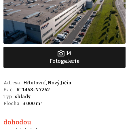
14
Fotogalerie
Adresa
Hřbitovní, Nový Jičín
Ev. č.
RT1468-N7262
Typ
sklady
Plocha
3 000 m²
dohodou