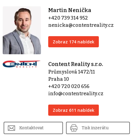
Martin Nenička
+420 739 314 952
nenicka@contentreality.cz
Zobraz 174 nabídek
Content Reality s.r.o.
Průmyslová 1472/11
Praha 10
+420 720 020 656
info@contentreality.cz
Zobraz 611 nabídek
Kontaktovat
Tisk inzerátu