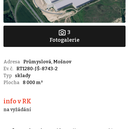
3
Fotogalerie
Adresa
Průmyslová, Mošnov
Ev. č.
RT1280-JŠ-8743-2
Typ
sklady
Plocha
8 000 m²
info v RK
na vyžádání