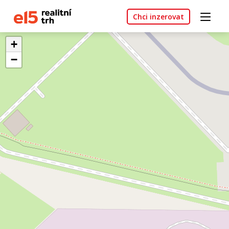
Chci inzerovat
+
−