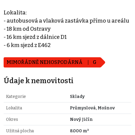
Lokalita:
- autobusová a vlaková zastávka přímo u areálu
- 18 km od Ostravy
- 16 km sjezd z dálnice D1
- 6 km sjezd z E462
MIMOŘÁDNĚ NEHOSPODÁRNÁ
G
Údaje k nemovitosti
Kategorie
Sklady
Lokalita
Průmyslová, Mošnov
Okres
Nový Jičín
Užitná plocha
8.000 m²