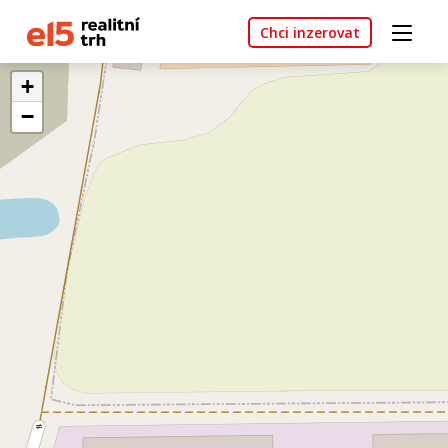
Chci inzerovat
+
−