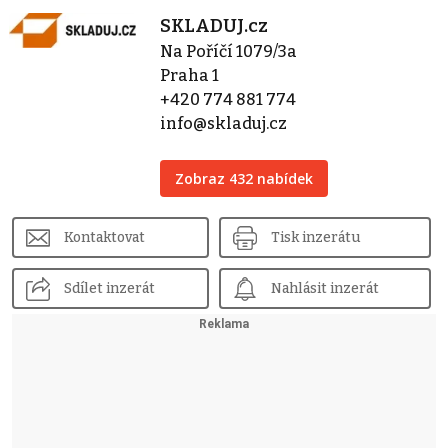
SKLADUJ.cz
Na Poříčí 1079/3a
Praha 1
+420 774 881 774
info@skladuj.cz
Zobraz 432 nabídek
Kontaktovat
Tisk inzerátu
Sdílet inzerát
Nahlásit inzerát