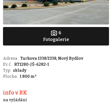
6
Fotogalerie
Adresa
Turkova 1338/1338, Nový Bydžov
Ev. č.
RT1280-JŠ-6282-1
Typ
sklady
Plocha
1 800 m²
info v RK
na vyžádání