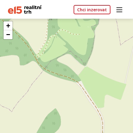
Chci inzerovat
+
−