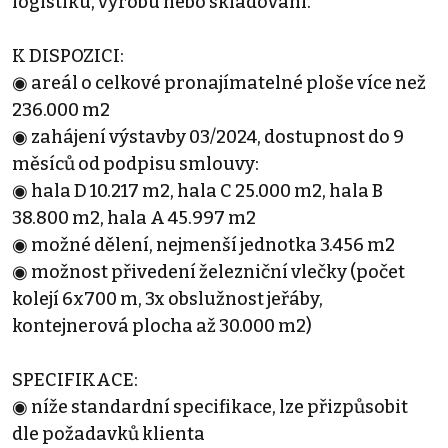
logistiku, výrobu nebo skladování.
K DISPOZICI:
◉ areál o celkové pronajímatelné ploše více než
236.000 m2
◉ zahájení výstavby 03/2024, dostupnost do 9
měsíců od podpisu smlouvy:
◉ hala D 10.217 m2, hala C 25.000 m2, hala B
38.800 m2, hala A 45.997 m2
◉ možné dělení, nejmenší jednotka 3.456 m2
◉ možnost přivedení železniční vlečky (počet
kolejí 6x700 m, 3x obslužnost jeřáby,
kontejnerová plocha až 30.000 m2)
SPECIFIKACE:
◉ níže standardní specifikace, lze přizpůsobit
dle požadavků klienta