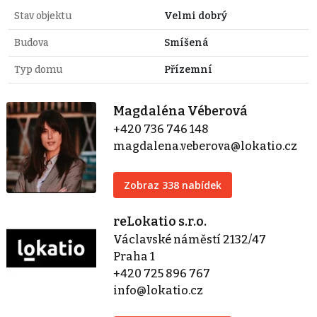
Stav objektu
Velmi dobrý
Budova
Smíšená
Typ domu
Přízemní
Magdaléna Véberová
+420 736 746 148
magdalena.veberova@lokatio.cz
Zobraz 338 nabídek
reLokatio s.r.o.
Václavské náměstí 2132/47
Praha 1
+420 725 896 767
info@lokatio.cz