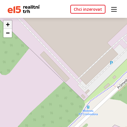
Chci inzerovat
+
−