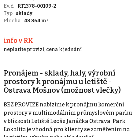
Ev. č.
RT1378-00109-2
Typ
sklady
Plocha
48 864 m²
info v RK
neplatíte provizi, cena k jednání
Pronájem - sklady, haly, výrobní
prostory k pronájmu u letiště -
Ostrava Mošnov (možnost vlečky)
BEZ PROVIZE nabízíme k pronájmu komerční
prostory v multimodálním průmyslovém parku
v blízkosti Letiště Leoše Janáčka Ostrava. Park.
Lokalita je vhodná pro klienty se zaměřením na