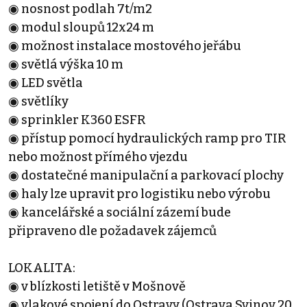
◉ nosnost podlah 7t/m2
◉ modul sloupů 12x24 m
◉ možnost instalace mostového jeřábu
◉ světlá výška 10 m
◉ LED světla
◉ světlíky
◉ sprinkler K360 ESFR
◉ přístup pomocí hydraulických ramp pro TIR
nebo možnost přímého vjezdu
◉ dostatečné manipulační a parkovací plochy
◉ haly lze upravit pro logistiku nebo výrobu
◉ kancelářské a sociální zázemí bude
připraveno dle požadavek zájemců
LOKALITA:
◉ v blízkosti letiště v Mošnově
◉ vlakové spojení do Ostravy (Ostrava Svinov 20