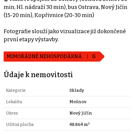
min, Hl. nádraží 30 min), bus Ostrava, Nový Jičín
(15-20 min), Kopřivnice (20-30 min)
Fotografie slouží jako vizualizace již dokončené
první etapy výstavby.
MIMOŘÁDNĚ NEHOSPODÁRNÁ
G
Údaje k nemovitosti
Kategorie
Sklady
Lokalita
Mošnov
Okres
Nový Jičín
Užitná plocha
48.864 m²