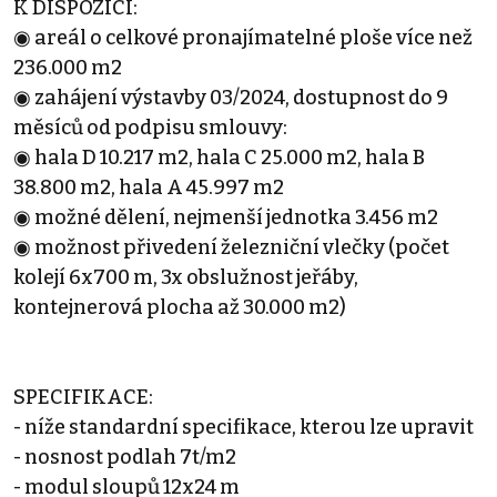
K DISPOZICI:
◉ areál o celkové pronajímatelné ploše více než
236.000 m2
◉ zahájení výstavby 03/2024, dostupnost do 9
měsíců od podpisu smlouvy:
◉ hala D 10.217 m2, hala C 25.000 m2, hala B
38.800 m2, hala A 45.997 m2
◉ možné dělení, nejmenší jednotka 3.456 m2
◉ možnost přivedení železniční vlečky (počet
kolejí 6x700 m, 3x obslužnost jeřáby,
kontejnerová plocha až 30.000 m2)
SPECIFIKACE:
- níže standardní specifikace, kterou lze upravit
- nosnost podlah 7t/m2
- modul sloupů 12x24 m