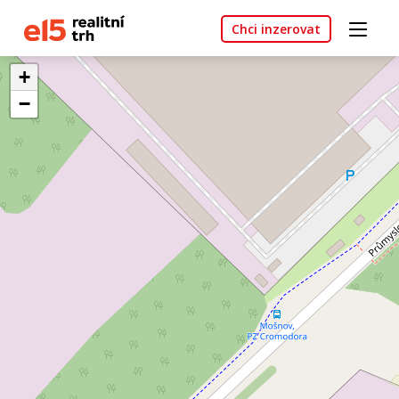
Chci inzerovat
+
−