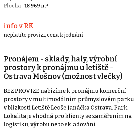
Plocha
18 969 m²
info v RK
neplatíte provizi, cena k jednání
Pronájem - sklady, haly, výrobní
prostory k pronájmu u letiště -
Ostrava Mošnov (možnost vlečky)
BEZ PROVIZE nabízíme k pronájmu komerční
prostory v multimodálním průmyslovém parku
v blízkosti Letiště Leoše Janáčka Ostrava. Park.
Lokalita je vhodná pro klienty se zaměřením na
logistiku, výrobu nebo skladování.