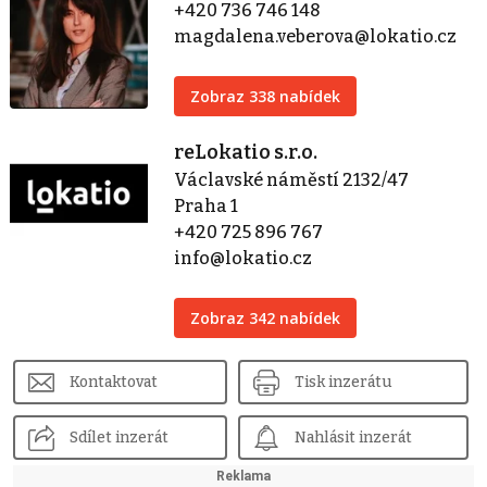
+420 736 746 148
magdalena.veberova@lokatio.cz
Zobraz 338 nabídek
reLokatio s.r.o.
Václavské náměstí 2132/47
Praha 1
+420 725 896 767
info@lokatio.cz
Zobraz 342 nabídek
Kontaktovat
Tisk inzerátu
Sdílet inzerát
Nahlásit inzerát