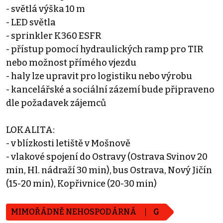
- světlá výška 10 m
- LED světla
- sprinkler K360 ESFR
- přístup pomocí hydraulických ramp pro TIR
nebo možnost přímého vjezdu
- haly lze upravit pro logistiku nebo výrobu
- kancelářské a sociální zázemí bude připraveno
dle požadavek zájemců
LOKALITA:
- v blízkosti letiště v Mošnově
- vlakové spojení do Ostravy (Ostrava Svinov 20
min, Hl. nádraží 30 min), bus Ostrava, Nový Jičín
(15-20 min), Kopřivnice (20-30 min)
MIMOŘÁDNĚ NEHOSPODÁRNÁ
G