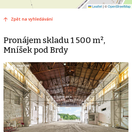
Leaflet
|
©
OpenStreetMap
Zpět na vyhledávání
Pronájem skladu 1 500 m²,
Mníšek pod Brdy