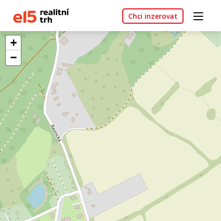
Chci inzerovat
+
−