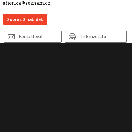
afienka@seznam.cz
Zobraz 8 nabídek
Kontaktovat
Tisk inzerátu
Sdílet inzerát
Nahlásit inzerát