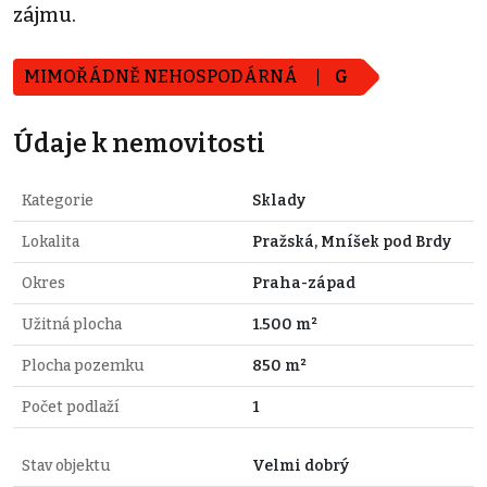
zájmu.
MIMOŘÁDNĚ NEHOSPODÁRNÁ
G
Údaje k nemovitosti
Kategorie
Sklady
Lokalita
Pražská, Mníšek pod Brdy
Okres
Praha-západ
Užitná plocha
1.500 m²
Plocha pozemku
850 m²
Počet podlaží
1
Stav objektu
Velmi dobrý