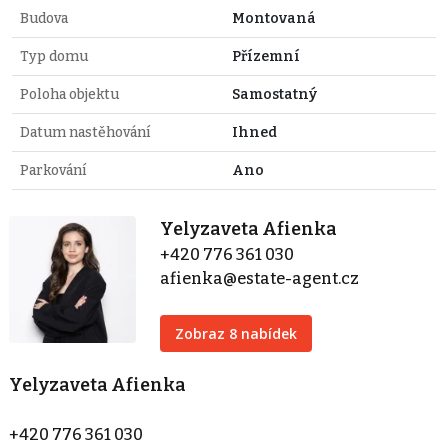
Budova
Montovaná
Typ domu
Přízemní
Poloha objektu
Samostatný
Datum nastěhování
Ihned
Parkování
Ano
Yelyzaveta Afienka
+420 776 361 030
afienka@estate-agent.cz
Zobraz 8 nabídek
Yelyzaveta Afienka
+420 776 361 030