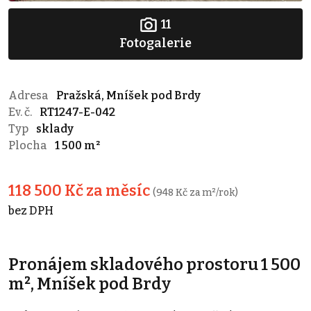
11
Fotogalerie
Adresa
Pražská, Mníšek pod Brdy
Ev. č.
RT1247-E-042
Typ
sklady
Plocha
1 500 m²
118 500 Kč za měsíc
(948 Kč za m²/rok)
bez DPH
Pronájem skladového prostoru 1 500
m², Mníšek pod Brdy