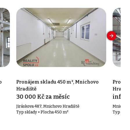
o
Pronájem skladu 450 m², Mnichovo
Pronáj
Hradiště
Hradiš
30 000 Kč za měsíc
info v
Jiráskova 487, Mnichovo Hradiště
Mnichovo
Typ sklady • Plocha 450 m²
Typ skla