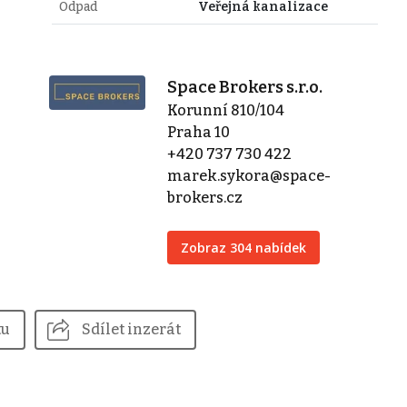
Odpad
Veřejná kanalizace
Space Brokers s.r.o.
Korunní 810/104
Praha 10
+420 737 730 422
marek.sykora@space-
brokers.cz
Zobraz 304 nabídek
tu
Sdílet inzerát