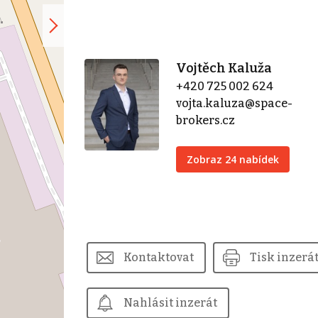
Vojtěch Kaluža
+420 725 002 624
vojta.kaluza@space-
brokers.cz
Zobraz 24 nabídek
Kontaktovat
Tisk inzerá
Nahlásit inzerát