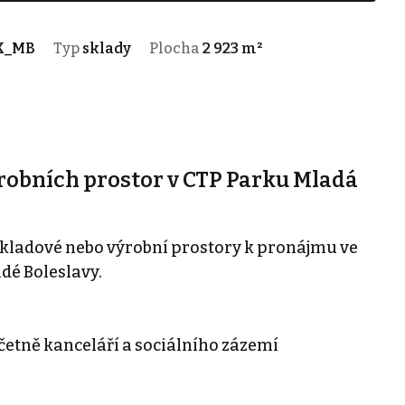
K_MB
Typ
sklady
Plocha
2 923 m²
robních prostor v CTP Parku Mladá
kladové nebo výrobní prostory k pronájmu ve
dé Boleslavy.
četně kanceláří a sociálního zázemí