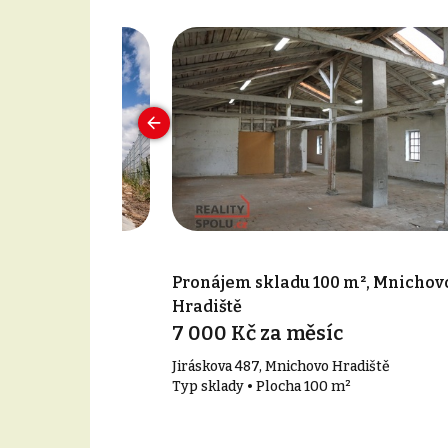
750 m², Mladá
Pronájem skladu 100 m², Mnichov
Hradiště
7 000 Kč za měsíc
ín
Jiráskova 487, Mnichovo Hradiště
50 m²
Typ sklady • Plocha 100 m²