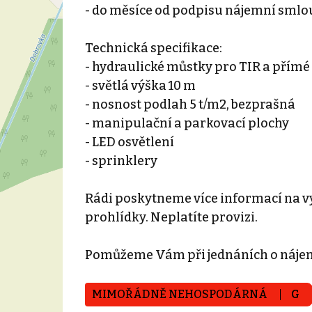
- do měsíce od podpisu nájemní smlo
Technická specifikace:
- hydraulické můstky pro TIR a přímé
- světlá výška 10 m
- nosnost podlah 5 t/m2, bezprašná
- manipulační a parkovací plochy
- LED osvětlení
- sprinklery
Rádi poskytneme více informací na vy
prohlídky. Neplatíte provizi.
Pomůžeme Vám při jednáních o náje
MIMOŘÁDNĚ NEHOSPODÁRNÁ
G