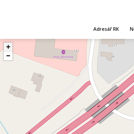
Adresář RK
N
+
−