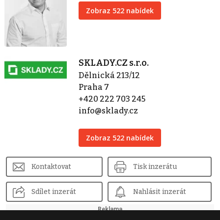
Zobraz 522 nabídek
SKLADY.CZ s.r.o.
Dělnická 213/12
Praha 7
+420 222 703 245
info@sklady.cz
Zobraz 522 nabídek
Kontaktovat
Tisk inzerátu
Sdílet inzerát
Nahlásit inzerát