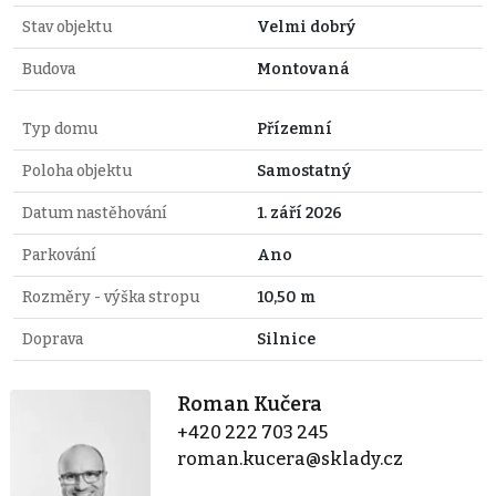
Stav objektu
Velmi dobrý
Budova
Montovaná
Typ domu
Přízemní
Poloha objektu
Samostatný
Datum nastěhování
1. září 2026
Parkování
Ano
Rozměry - výška stropu
10,50 m
Doprava
Silnice
Roman Kučera
+420 222 703 245
roman.kucera@sklady.cz