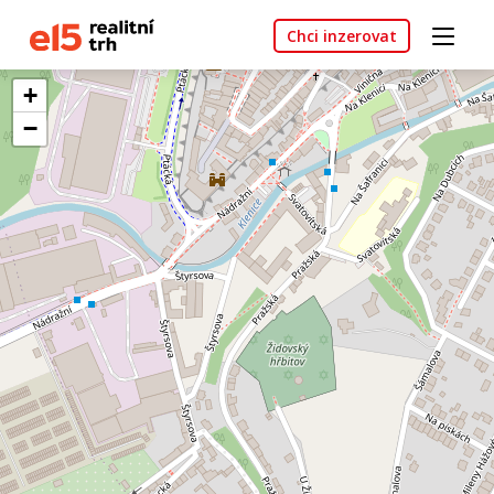
Chci inzerovat
+
−