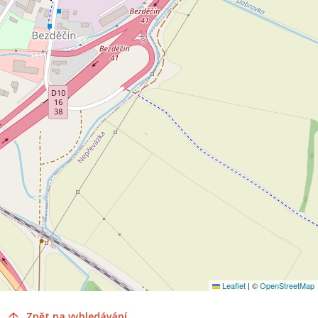
Leaflet
|
©
OpenStreetMap
Zpět na vyhledávání