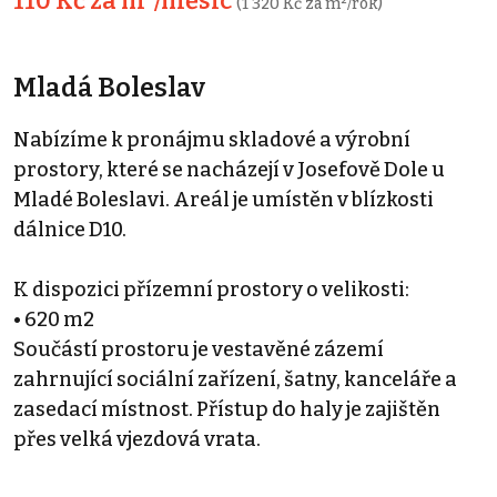
110 Kč za m²/měsíc
(1 320 Kč za m²/rok)
Mladá Boleslav
Nabízíme k pronájmu skladové a výrobní
prostory, které se nacházejí v Josefově Dole u
Mladé Boleslavi. Areál je umístěn v blízkosti
dálnice D10.
K dispozici přízemní prostory o velikosti:
• 620 m2
Součástí prostoru je vestavěné zázemí
zahrnující sociální zařízení, šatny, kanceláře a
zasedací místnost. Přístup do haly je zajištěn
přes velká vjezdová vrata.