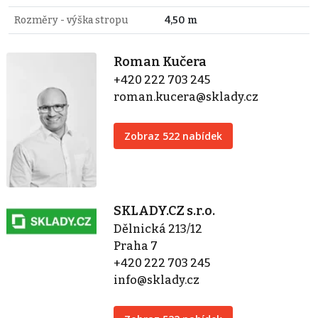
Rozměry - výška stropu
4,50 m
Roman Kučera
+420 222 703 245
roman.kucera@sklady.cz
Zobraz 522 nabídek
SKLADY.CZ s.r.o.
Dělnická 213/12
Praha 7
+420 222 703 245
info@sklady.cz