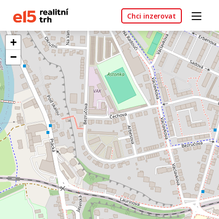
Chci inzerovat
+
−