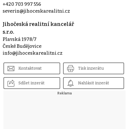
+420 703 997 556
severin@jihoceskarealitni.cz
Jihočeská realitní kancelář
s.r.o.
Plavská 1978/7
České Budějovice
info@jihoceskarealitni.cz
Kontaktovat
Tisk inzerátu
Sdílet inzerát
Nahlásit inzerát