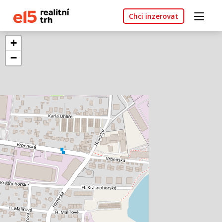
Chci inzerovat
+
−