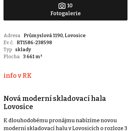
10
Fotogalerie
Adresa
Průmyslová 1190, Lovosice
Ev. č.
RT1586-238598
Typ
sklady
Plocha
3 661 m²
info v RK
Nová moderní skladovací hala
Lovosice
K dlouhodobému pronájmu nabízíme novou
moderní skladovací halu v Lovosicích o rozloze 3