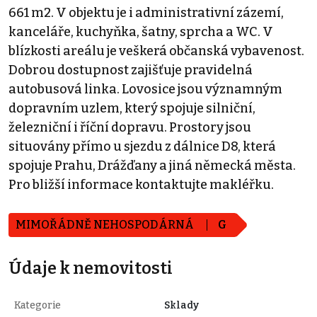
661 m2. V objektu je i administrativní zázemí,
kanceláře, kuchyňka, šatny, sprcha a WC. V
blízkosti areálu je veškerá občanská vybavenost.
Dobrou dostupnost zajišťuje pravidelná
autobusová linka. Lovosice jsou významným
dopravním uzlem, který spojuje silniční,
železniční i říční dopravu. Prostory jsou
situovány přímo u sjezdu z dálnice D8, která
spojuje Prahu, Drážďany a jiná německá města.
Pro bližší informace kontaktujte makléřku.
MIMOŘÁDNĚ NEHOSPODÁRNÁ
G
Údaje k nemovitosti
Kategorie
Sklady