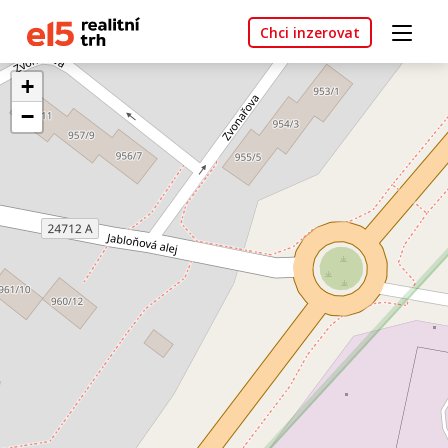
Chci inzerovat
+
−