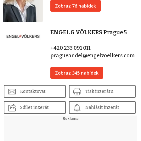
Zobraz 76 nabídek
ENGEL & VÖLKERS Prague 5
+420 233 091 011
pragueandel@engelvoelkers.com
Zobraz 345 nabídek
Kontaktovat
Tisk inzerátu
Sdílet inzerát
Nahlásit inzerát