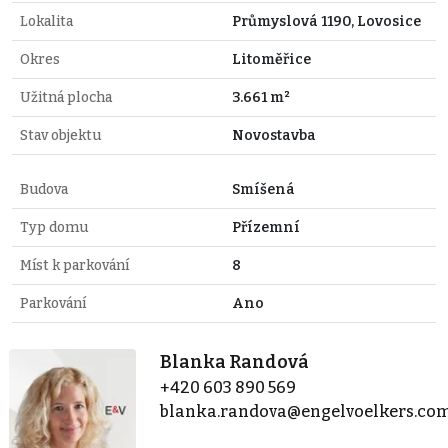
Lokalita
Průmyslová 1190, Lovosice
Okres
Litoměřice
Užitná plocha
3.661 m²
Stav objektu
Novostavba
Budova
Smíšená
Typ domu
Přízemní
Míst k parkování
8
Parkování
Ano
Blanka Randová
+420 603 890 569
blanka.randova@engelvoelkers.co