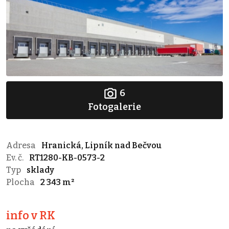
6
Fotogalerie
Adresa
Hranická, Lipník nad Bečvou
Ev. č.
RT1280-KB-0573-2
Typ
sklady
Plocha
2 343 m²
info v RK