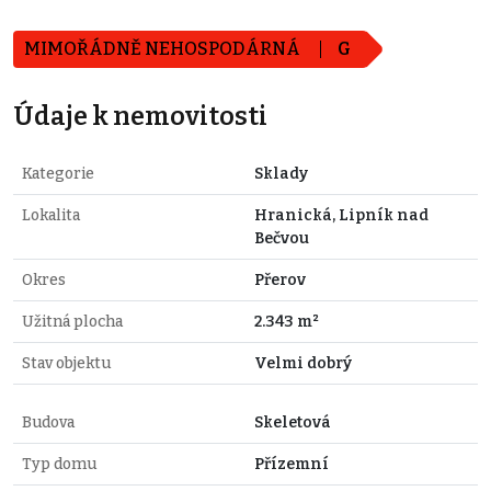
MIMOŘÁDNĚ NEHOSPODÁRNÁ
G
Údaje k nemovitosti
Kategorie
Sklady
Lokalita
Hranická, Lipník nad
Bečvou
Okres
Přerov
Užitná plocha
2.343 m²
Stav objektu
Velmi dobrý
Budova
Skeletová
Typ domu
Přízemní