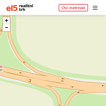
Chci inzerovat
+
−