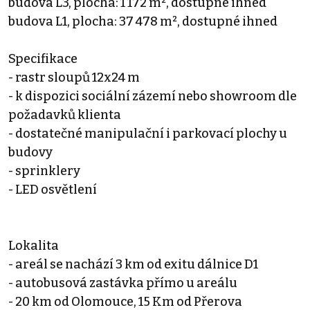
budova L3, plocha: 1 172 m², dostupné ihned
budova L1, plocha: 37 478 m², dostupné ihned
Specifikace
- rastr sloupů 12x24 m
- k dispozici sociální zázemí nebo showroom dle
požadavků klienta
- dostatečné manipulační i parkovací plochy u
budovy
- sprinklery
- LED osvětlení
Lokalita
- areál se nachází 3 km od exitu dálnice D1
- autobusová zastávka přímo u areálu
- 20 km od Olomouce, 15 Km od Přerova