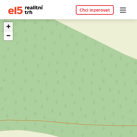
Chci inzerovat
+
−