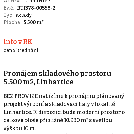
Adresa
Linhartice
Ev. č.
RT1378-00558-2
Typ
sklady
Plocha
5 500 m²
info v RK
cena k jednání
Pronájem skladového prostoru
5.500 m2, Linhartice
BEZ PROVIZE nabízíme k pronájmu plánovaný
projekt výrobní a skladovací haly v lokalitě
Linhartice. K dispozici bude moderní prostor o
celkové ploše přibližně 10.930 m² s světlou
výškou 10 m.