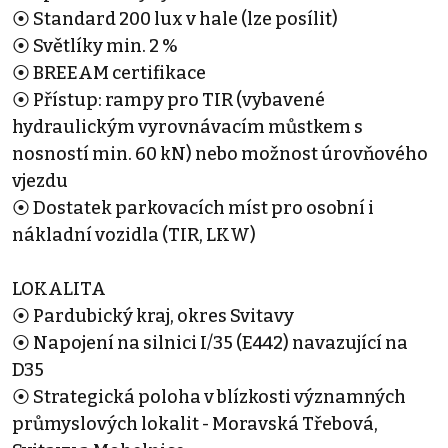
⦿ Standard 200 lux v hale (lze posílit)
⦿ Světlíky min. 2 %
⦿ BREEAM certifikace
⦿ Přístup: rampy pro TIR (vybavené
hydraulickým vyrovnávacím můstkem s
nosností min. 60 kN) nebo možnost úrovňového
vjezdu
⦿ Dostatek parkovacích míst pro osobní i
nákladní vozidla (TIR, LKW)
LOKALITA
⦿ Pardubický kraj, okres Svitavy
⦿ Napojení na silnici I/35 (E442) navazující na
D35
⦿ Strategická poloha v blízkosti významných
průmyslových lokalit - Moravská Třebová,