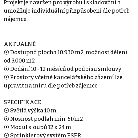
Projekt je navržen pro výrobu i skladování a
umožňuje individuální přizpůsobení dle potřeb
nájemce.
AKTUÁLNĚ
⦿ Dostupná plocha 10.930 m2, možnost dělení
od 3.000 m2
⦿ Dodání 10 - 12 měsíců od podpisu smlouvy
⦿ Prostory včetně kancelářského zázemí lze
upravit na míru dle potřeb zájemce
SPECIFIKACE
⦿ Světlá výška 10 m
⦿ Nosnost podlah min. 5t/m2
⦿ Modul sloupů 12 x 24 m
⦿ Sprinklerový systém ESFR