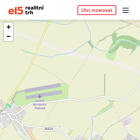
Chci inzerovat
+
−