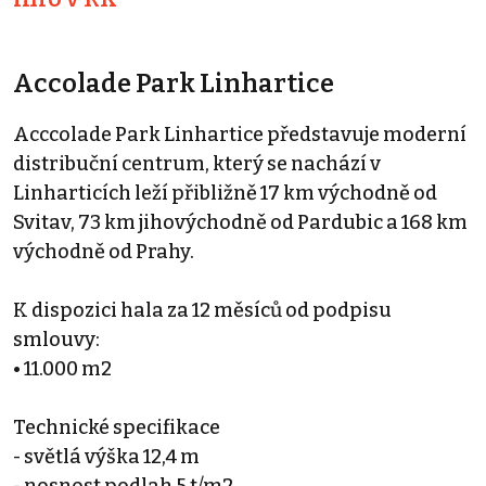
Accolade Park Linhartice
Acccolade Park Linhartice představuje moderní
distribuční centrum, který se nachází v
Linharticích leží přibližně 17 km východně od
Svitav, 73 km jihovýchodně od Pardubic a 168 km
východně od Prahy.
K dispozici hala za 12 měsíců od podpisu
smlouvy:
• 11.000 m2
Technické specifikace
- světlá výška 12,4 m
- nosnost podlah 5 t/m2