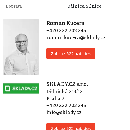
Doprava
Dálnice, Silnice
Roman Kučera
+420 222 703 245
roman.kucera@sklady.cz
Zobraz 522 nabídek
SKLADY.CZ s.r.o.
Dělnická 213/12
Praha 7
+420 222 703 245
info@sklady.cz
Zobraz 522 nabídek