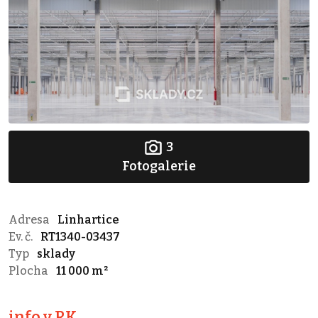
3
Fotogalerie
Adresa
Linhartice
Ev. č.
RT1340-03437
Typ
sklady
Plocha
11 000 m²
info v RK