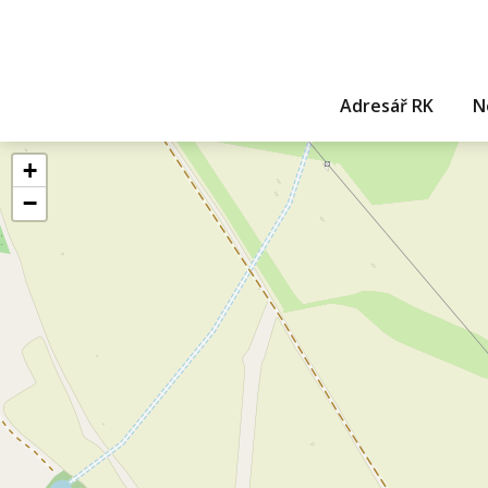
Adresář RK
N
+
−