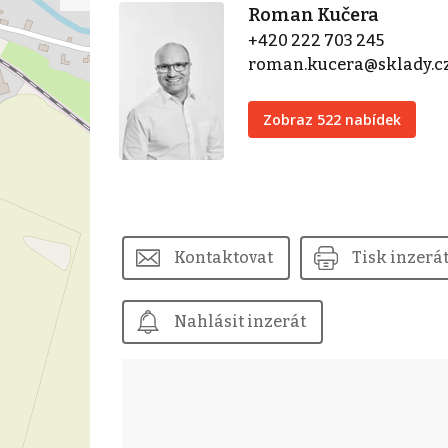
Roman Kučera
+420 222 703 245
roman.kucera@sklady.c
Zobraz 522 nabídek
Kontaktovat
Tisk inzerá
Nahlásit inzerát