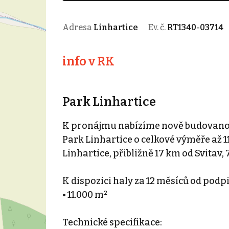
Adresa
Linhartice
Ev. č.
RT1340-03714
info v RK
Park Linhartice
K pronájmu nabízíme nově budovanou
Park Linhartice o celkové výměře až 11
Linhartice, přibližně 17 km od Svitav,
K dispozici haly za 12 měsíců od podpi
• 11.000 m²
Technické specifikace: