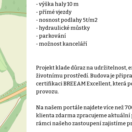
- výška haly 10 m
- přímé vjezdy
- nosnost podlahy 5t/m2
- hydraulické můstky
- parkování
- možnost kanceláří
Projekt klade důraz na udržitelnost, e
životnímu prostředí. Budova je přip
certifikaci BREEAM Excellent, která p
provozu.
Na našem portále najdete více než 70
klienta zdarma zpracujeme aktuální p
rámci našeho zastoupení zajistíme p