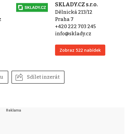
SKLADY.CZ s.r.o.
Dělnická 213/12
z
Praha 7
+420 222 703 245
info@sklady.cz
Zobraz 522 nabídek
tu
Sdílet inzerát