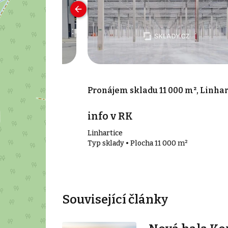
 m², Svitavy
Pronájem skladu 11 000 m², Linhar
íc
info v RK
y - Předměstí
Linhartice
 m²
Typ sklady • Plocha 11 000 m²
Související články