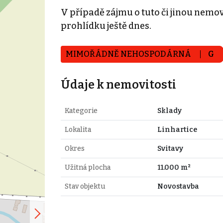
V případě zájmu o tuto či jinou nemovi
prohlídku ještě dnes.
MIMOŘÁDNĚ NEHOSPODÁRNÁ
G
Údaje k nemovitosti
Kategorie
Sklady
Lokalita
Linhartice
Okres
Svitavy
Užitná plocha
11.000 m²
Stav objektu
Novostavba