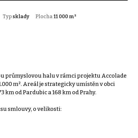
Typ
sklady
Plocha
11 000 m²
 průmyslovou halu v rámci projektu Accolade
.000 m². Areál je strategicky umístěn v obci
 73 km od Pardubic a 168 km od Prahy.
su smlouvy, o velikosti: