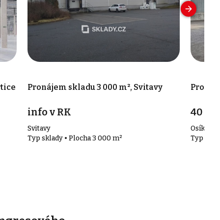
tice
Pronájem skladu 3 000 m², Svitavy
Pronáje
info v RK
40 00
Svitavy
Osík
Typ sklady • Plocha 3 000 m²
Typ skla