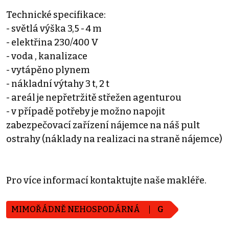
Technické specifikace:
- světlá výška 3,5 - 4 m
- elektřina 230/400 V
- voda , kanalizace
- vytápěno plynem
- nákladní výtahy 3 t, 2 t
- areál je nepřetržitě střežen agenturou
- v případě potřeby je možno napojit
zabezpečovací zařízení nájemce na náš pult
ostrahy (náklady na realizaci na straně nájemce)
Pro více informací kontaktujte naše makléře.
MIMOŘÁDNĚ NEHOSPODÁRNÁ
G