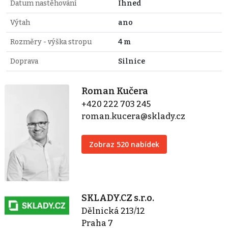
Datum nastěhování
Ihned
Výtah
ano
Rozměry - výška stropu
4 m
Doprava
Silnice
Roman Kučera
+420 222 703 245
roman.kucera@sklady.cz
Zobraz 520 nabídek
SKLADY.CZ s.r.o.
Dělnická 213/12
Praha 7