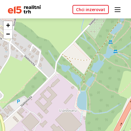
Chci inzerovat
+
−