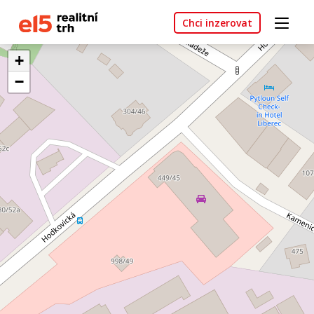
Chci inzerovat
+
−