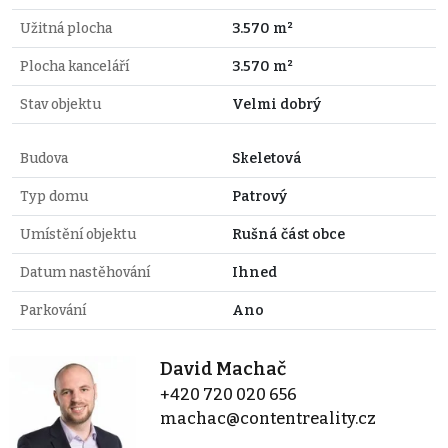
Užitná plocha
3.570 m²
Plocha kanceláří
3.570 m²
Stav objektu
Velmi dobrý
Budova
Skeletová
Typ domu
Patrový
Umístění objektu
Rušná část obce
Datum nastěhování
Ihned
Parkování
Ano
David Machač
+420 720 020 656
machac@contentreality.cz