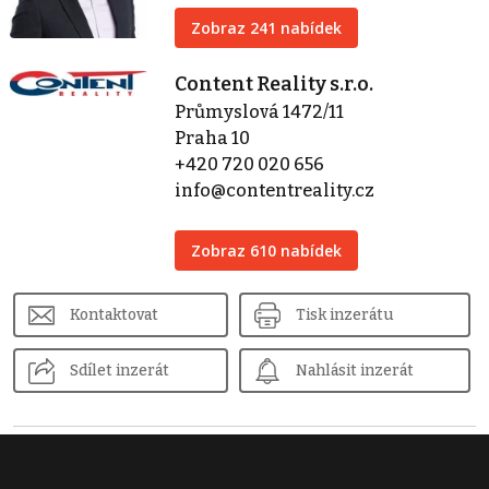
Zobraz 241 nabídek
Content Reality s.r.o.
Průmyslová 1472/11
Praha 10
+420 720 020 656
info@contentreality.cz
Zobraz 610 nabídek
Kontaktovat
Tisk inzerátu
Sdílet inzerát
Nahlásit inzerát
Podobné nemovitosti