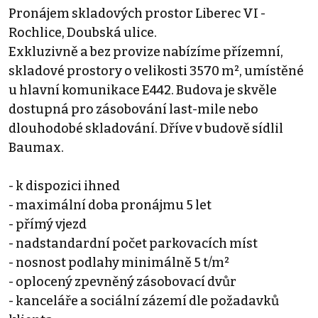
Pronájem skladových prostor Liberec VI -
Rochlice, Doubská ulice.
Exkluzivně a bez provize nabízíme přízemní,
skladové prostory o velikosti 3570 m², umístěné
u hlavní komunikace E442. Budova je skvěle
dostupná pro zásobování last-mile nebo
dlouhodobé skladování. Dříve v budově sídlil
Baumax.
- k dispozici ihned
- maximální doba pronájmu 5 let
- přímý vjezd
- nadstandardní počet parkovacích míst
- nosnost podlahy minimálně 5 t/m²
- oplocený zpevněný zásobovací dvůr
- kanceláře a sociální zázemí dle požadavků