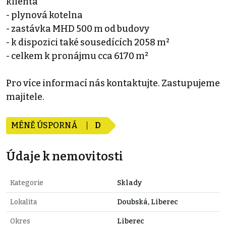
klienta
- plynová kotelna
- zastávka MHD 500 m od budovy
- k dispozici také sousedících 2058 m²
- celkem k pronájmu cca 6170 m²
Pro více informací nás kontaktujte. Zastupujeme
majitele.
MÉNĚ ÚSPORNÁ
D
Údaje k nemovitosti
Kategorie
Sklady
Lokalita
Doubská, Liberec
Okres
Liberec