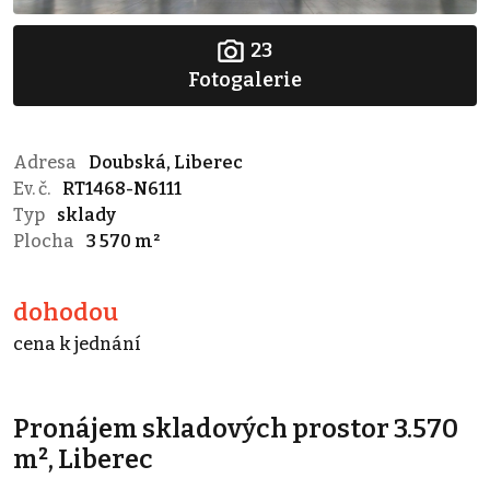
23
Fotogalerie
Adresa
Doubská, Liberec
Ev. č.
RT1468-N6111
Typ
sklady
Plocha
3 570 m²
dohodou
cena k jednání
Pronájem skladových prostor 3.570
m², Liberec