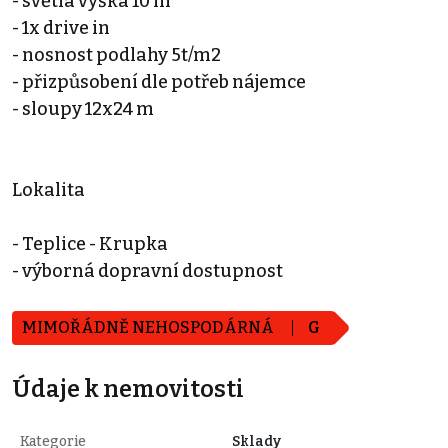
- světlá výška 10 m
- 1x drive in
- nosnost podlahy 5t/m2
- přizpůsobení dle potřeb nájemce
- sloupy 12x24 m
Lokalita
- Teplice - Krupka
- výborná dopravní dostupnost
MIMOŘÁDNĚ NEHOSPODÁRNÁ
G
Údaje k nemovitosti
Kategorie
Sklady