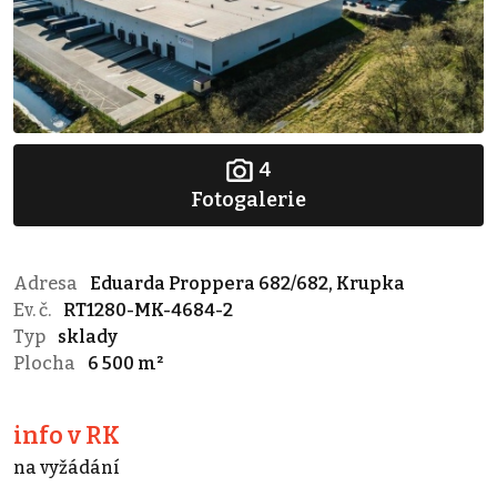
4
Fotogalerie
Adresa
Eduarda Proppera 682/682, Krupka
Ev. č.
RT1280-MK-4684-2
Typ
sklady
Plocha
6 500 m²
info v RK
na vyžádání