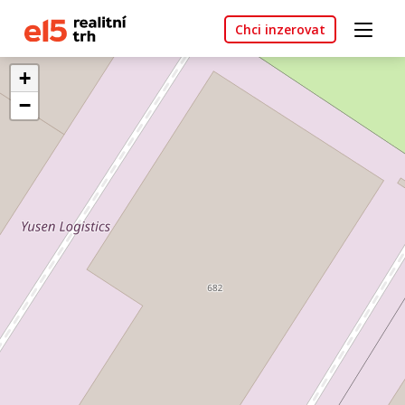
Chci inzerovat
+
−