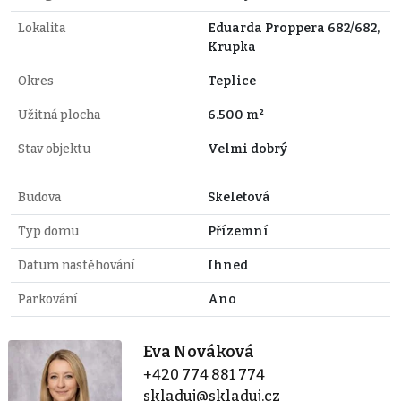
Lokalita
Eduarda Proppera 682/682,
Krupka
Okres
Teplice
Užitná plocha
6.500 m²
Stav objektu
Velmi dobrý
Budova
Skeletová
Typ domu
Přízemní
Datum nastěhování
Ihned
Parkování
Ano
Eva Nováková
+420 774 881 774
skladuj@skladuj.cz