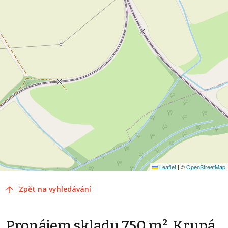
Leaflet
|
©
OpenStreetMap
Zpět na vyhledávání
Pronájem skladu 750 m², Krupá