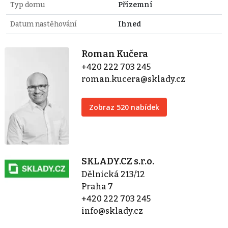
Typ domu
Přízemní
Datum nastěhování
Ihned
Roman Kučera
+420 222 703 245
roman.kucera@sklady.cz
Zobraz 520 nabídek
SKLADY.CZ s.r.o.
Dělnická 213/12
Praha 7
+420 222 703 245
info@sklady.cz