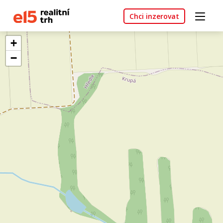
Chci inzerovat
+
−