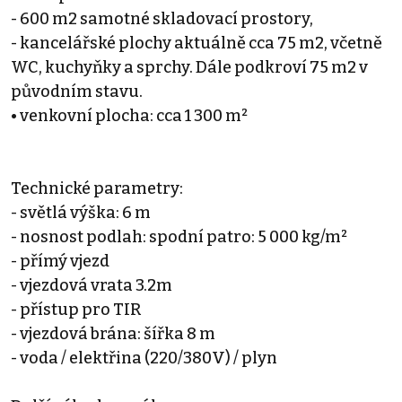
- 600 m2 samotné skladovací prostory,
- kancelářské plochy aktuálně cca 75 m2, včetně
WC, kuchyňky a sprchy. Dále podkroví 75 m2 v
původním stavu.
• venkovní plocha: cca 1 300 m²
Technické parametry:
- světlá výška: 6 m
- nosnost podlah: spodní patro: 5 000 kg/m²
- přímý vjezd
- vjezdová vrata 3.2m
- přístup pro TIR
- vjezdová brána: šířka 8 m
- voda / elektřina (220/380V) / plyn