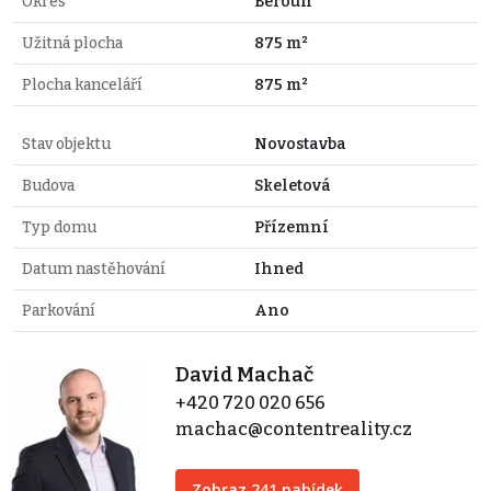
Okres
Beroun
Užitná plocha
875 m²
Plocha kanceláří
875 m²
Stav objektu
Novostavba
Budova
Skeletová
Typ domu
Přízemní
Datum nastěhování
Ihned
Parkování
Ano
David Machač
+420 720 020 656
machac@contentreality.cz
Zobraz 241 nabídek