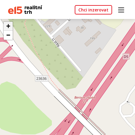
Chci inzerovat
+
−