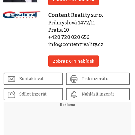
Content Reality s.r.o.
Průmyslová 1472/11
Praha 10
+420 720 020 656
info@contentreality.cz
Zobraz 611 nabídek
Kontaktovat
Tisk inzerátu
Sdílet inzerát
Nahlásit inzerát