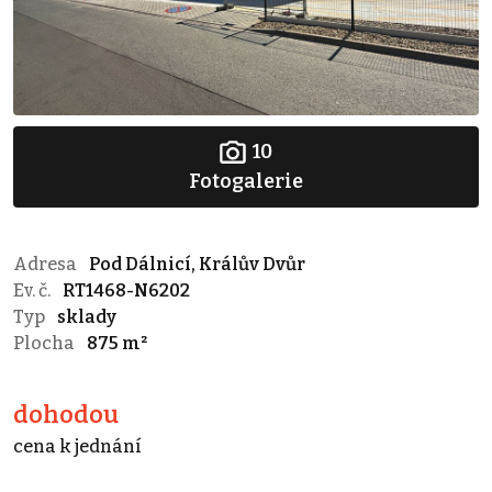
10
Fotogalerie
Adresa
Pod Dálnicí, Králův Dvůr
Ev. č.
RT1468-N6202
Typ
sklady
Plocha
875 m²
dohodou
cena k jednání