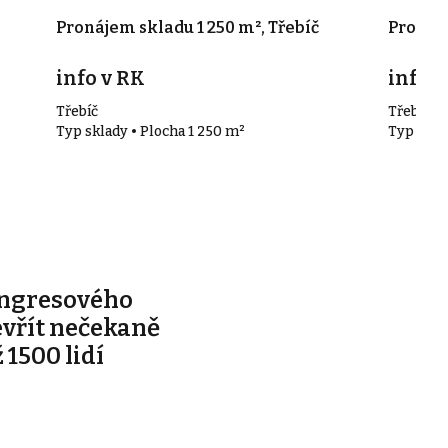
-
Pronájem skladu 1 250 m², Třebíč
Pronáje
info v RK
info v
Třebíč
Třebíč
Typ sklady • Plocha 1 250 m²
Typ skla
ongresového
evřít nečekaně
 1500 lidí