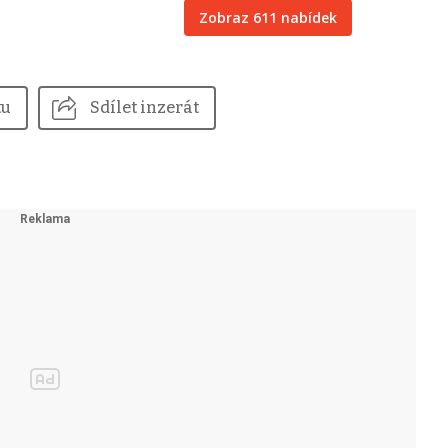
Zobraz 611 nabídek
tu
Sdílet inzerát