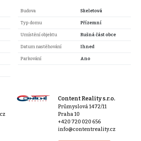
Budova
Skeletová
Typ domu
Přízemní
Umístění objektu
Rušná část obce
Datum nastěhování
Ihned
Parkování
Ano
Content Reality s.r.o.
Průmyslová 1472/11
cz
Praha 10
+420 720 020 656
info@contentreality.cz