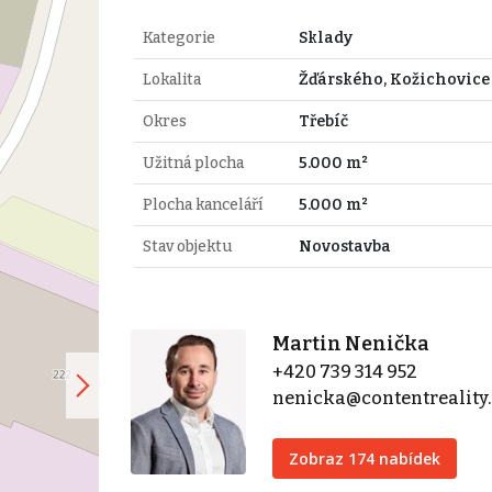
Kategorie
Sklady
Lokalita
Žďárského, Kožichovice
Okres
Třebíč
Užitná plocha
5.000 m²
Plocha kanceláří
5.000 m²
Stav objektu
Novostavba
Martin Nenička
+420 739 314 952
nenicka@contentreality.
Zobraz 174 nabídek