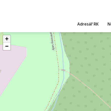
Adresář RK
N
+
−