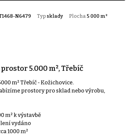
T1468-N6479
Typ
sklady
Plocha
5 000 m²
prostor 5.000 m², Třebíč
000 m² Třebíč - Kožichovice.
nabízíme prostory pro sklad nebo výrobu,
0 m² k výstavbě
olení vydáno
cca 1000 m²