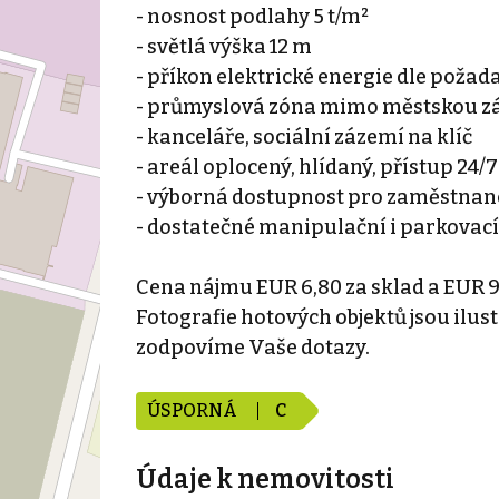
- nosnost podlahy 5 t/m²
- světlá výška 12 m
- příkon elektrické energie dle poža
- průmyslová zóna mimo městskou z
- kanceláře, sociální zázemí na klíč
- areál oplocený, hlídaný, přístup 24/7
- výborná dostupnost pro zaměstnan
- dostatečné manipulační i parkovac
Cena nájmu EUR 6,80 za sklad a EUR 9,
Fotografie hotových objektů jsou ilust
zodpovíme Vaše dotazy.
ÚSPORNÁ
C
Údaje k nemovitosti