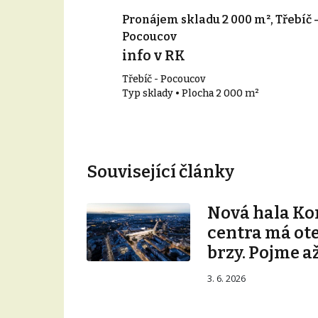
90 m², Třebíč
Pronájem skladu 2 000 m², Třebíč 
Pocoucov
info v RK
Třebíč - Pocoucov
90 m²
Typ sklady • Plocha 2 000 m²
Související články
Nová hala K
centra má ot
brzy. Pojme až
3. 6. 2026