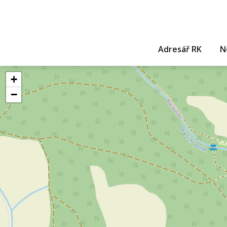
Adresář RK
N
+
−