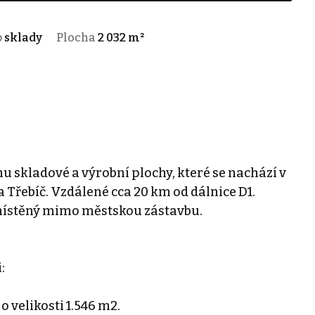
p
sklady
Plocha
2 032 m²
u skladové a výrobní plochy, které se nachází v
ta Třebíč. Vzdálené cca 20 km od dálnice D1.
místěný mimo městskou zástavbu.
:
velikosti 1.546 m2.