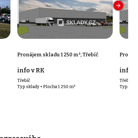
-
Pronájem skladu 1 250 m², Třebíč
Pronáje
info v RK
info v
Třebíč
Třebíč
Typ sklady • Plocha 1 250 m²
Typ skla