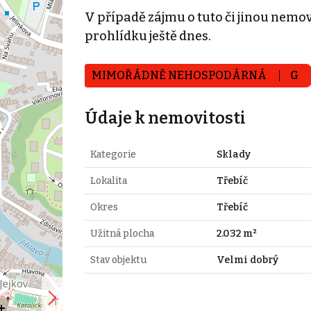
V případě zájmu o tuto či jinou nemovi
prohlídku ještě dnes.
MIMOŘÁDNĚ NEHOSPODÁRNÁ
G
Údaje k nemovitosti
Kategorie
Sklady
Lokalita
Třebíč
Okres
Třebíč
Užitná plocha
2.032 m²
Stav objektu
Velmi dobrý