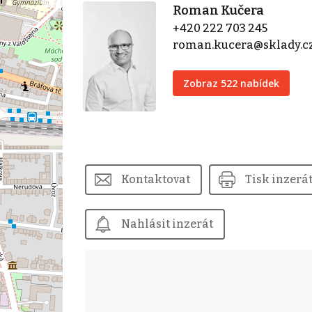
Roman Kučera
+420 222 703 245
roman.kucera@sklady.c
Zobraz 522 nabídek
Kontaktovat
Tisk inzerá
Nahlásit inzerát