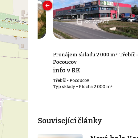
000 m²,
Pronájem skladu 2 000 m², Třebíč 
Pocoucov
info v RK
Třebíč - Pocoucov
00 m²
Typ sklady • Plocha 2 000 m²
Související články