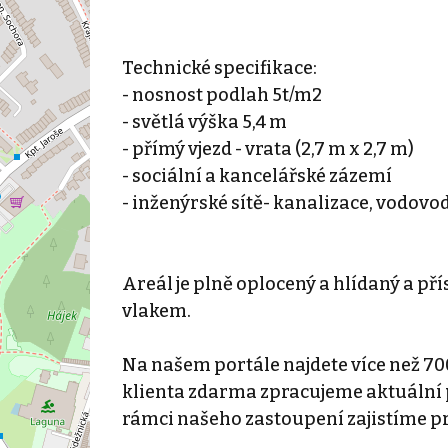
Technické specifikace:
- nosnost podlah 5t/m2
- světlá výška 5,4 m
- přímý vjezd - vrata (2,7 m x 2,7 m)
- sociální a kancelářské zázemí
- inženýrské sítě- kanalizace, vodovod
Areál je plně oplocený a hlídaný a p
vlakem.
Na našem portále najdete více než 70
klienta zdarma zpracujeme aktuální p
rámci našeho zastoupení zajistíme p