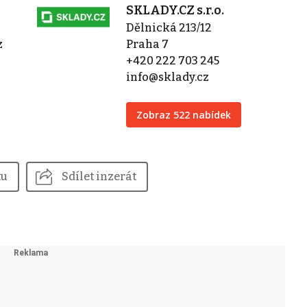
SKLADY.CZ s.r.o.
Dělnická 213/12
z
Praha 7
+420 222 703 245
info@sklady.cz
Zobraz 522 nabídek
tu
Sdílet inzerát