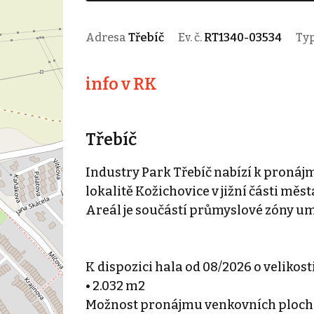
Adresa
Třebíč
Ev. č.
RT1340-03534
Ty
info v RK
Třebíč
Industry Park Třebíč nabízí k pronájm
lokalitě Kožichovice v jižní části měs
Areál je součástí průmyslové zóny u
K dispozici hala od 08/2026 o velikosti
• 2.032 m2
Možnost pronájmu venkovních ploch o 