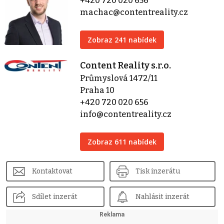
+420 720 020 656
machac@contentreality.cz
Zobraz 241 nabídek
Content Reality s.r.o.
Průmyslová 1472/11
Praha 10
+420 720 020 656
info@contentreality.cz
Zobraz 611 nabídek
Kontaktovat
Tisk inzerátu
Sdílet inzerát
Nahlásit inzerát