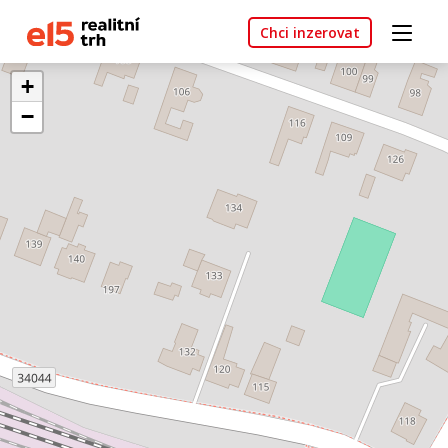
Chci inzerovat
+
−