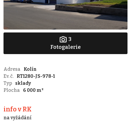
3
Fotogalerie
Adresa
Kolín
Ev. č.
RT1280-JS-978-1
Typ
sklady
Plocha
6 000 m²
info v RK
na vyžádání