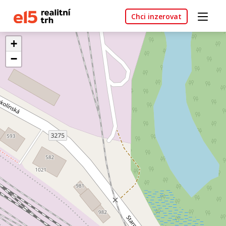
Chci inzerovat
+
−