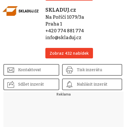
SKLADUJ.cz
Na Poříčí 1079/3a
Praha 1
+420 774 881 774
info@skladuj.cz
Zobraz 432 nabídek
Kontaktovat
Tisk inzerátu
Sdílet inzerát
Nahlásit inzerát