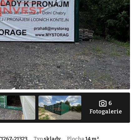
6
Fotogalerie
1267-21323
Typ
sklady
Plocha
14 m²