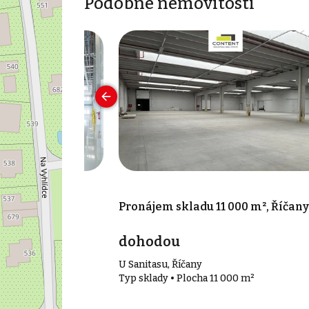
Podobné nemovitosti
00 m², Nupaky
Pronájem skladu 11 000 m², Říčany
dohodou
U Sanitasu, Říčany
0 m²
Typ sklady • Plocha 11 000 m²