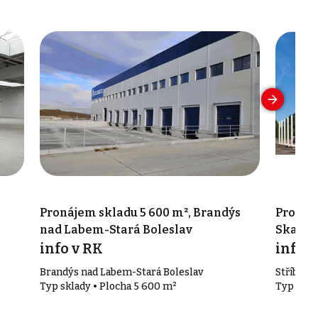
Pronájem skladu 5 600 m², Brandýs
Pronáje
nad Labem-Stará Boleslav
Skalic
info v RK
info v
Brandýs nad Labem-Stará Boleslav
Stříbrná 
Typ sklady • Plocha 5 600 m²
Typ skla