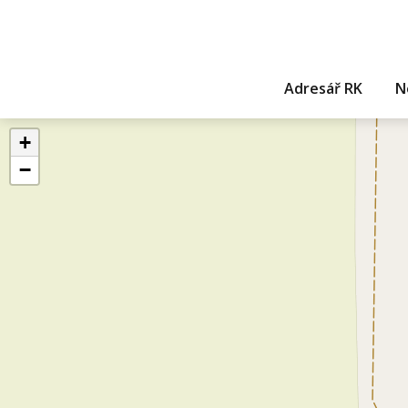
Adresář RK
N
+
−