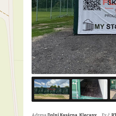
Adresa
Dolní Kasárna, Klecany
Ev. č.
RT