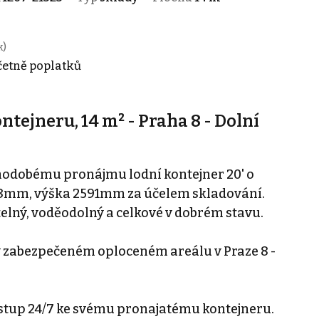
k)
včetně poplatků
tejneru, 14 m² - Praha 8 - Dolní
hodobému pronájmu lodní kontejner 20' o
8mm, výška 2591mm za účelem skladování.
elný, voděodolný a celkové v dobrém stavu.
v zabezpečeném oploceném areálu v Praze 8 -
stup 24/7 ke svému pronajatému kontejneru.