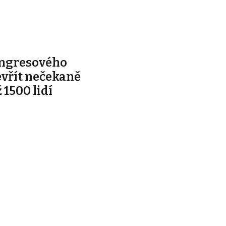
ongresového
evřít nečekaně
 1500 lidí