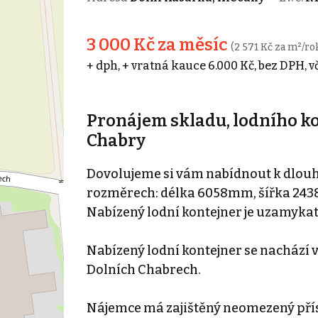
3 000 Kč za měsíc
(2 571 Kč za m²/ro
+ dph, + vratná kauce 6.000 Kč, bez DPH, 
Pronájem skladu, lodního kon
Chabry
Dovolujeme si vám nabídnout k dlou
rozměrech: délka 6058mm, šířka 243
Nabízený lodní kontejner je uzamykat
Nabízený lodní kontejner se nachází 
Dolních Chabrech.
Nájemce má zajištěný neomezený pří