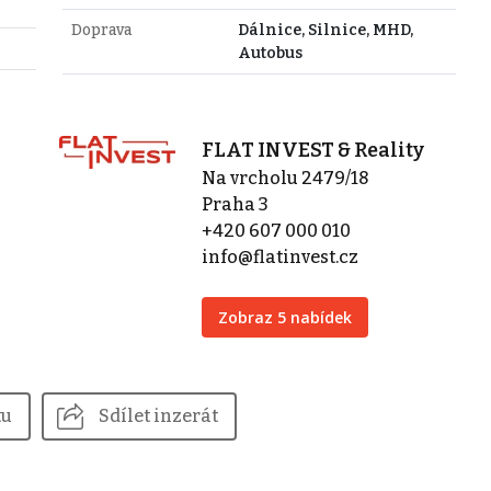
Doprava
Dálnice, Silnice, MHD,
Autobus
FLAT INVEST & Reality
Na vrcholu 2479/18
Praha 3
+420 607 000 010
info@flatinvest.cz
Zobraz 5 nabídek
tu
Sdílet inzerát