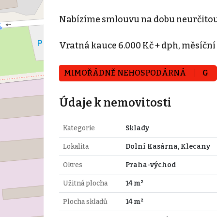
Nabízíme smlouvu na dobu neurčitou 
Vratná kauce 6.000 Kč + dph, měsíční
MIMOŘÁDNĚ NEHOSPODÁRNÁ
G
Údaje k nemovitosti
Kategorie
Sklady
Lokalita
Dolní Kasárna, Klecany
Okres
Praha-východ
Užitná plocha
14 m²
Plocha skladů
14 m²