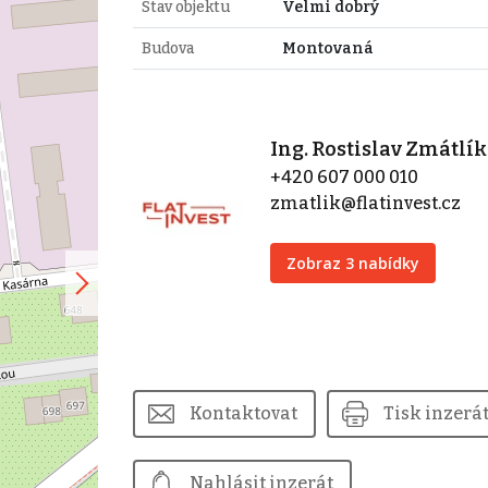
Stav objektu
Velmi dobrý
Budova
Montovaná
Ing. Rostislav Zmátlík
+420 607 000 010
zmatlik@flatinvest.cz
Zobraz 3 nabídky
Kontaktovat
Tisk inzerá
Nahlásit inzerát