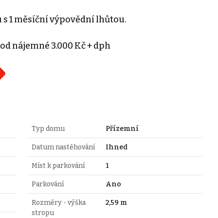
s 1 měsíční výpovědní lhůtou.
 od nájemné 3.000 Kč + dph
Typ domu
Přízemní
Datum nastěhování
Ihned
Míst k parkování
1
Parkování
Ano
Rozměry - výška
2,59 m
stropu