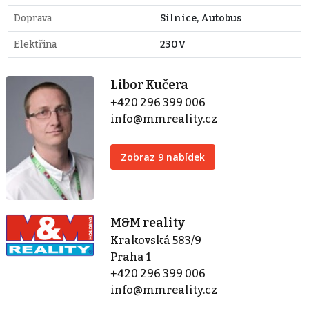
Doprava
Silnice, Autobus
Elektřina
230V
Libor Kučera
+420 296 399 006
info@mmreality.cz
Zobraz 9 nabídek
M&M reality
Krakovská 583/9
Praha 1
+420 296 399 006
info@mmreality.cz