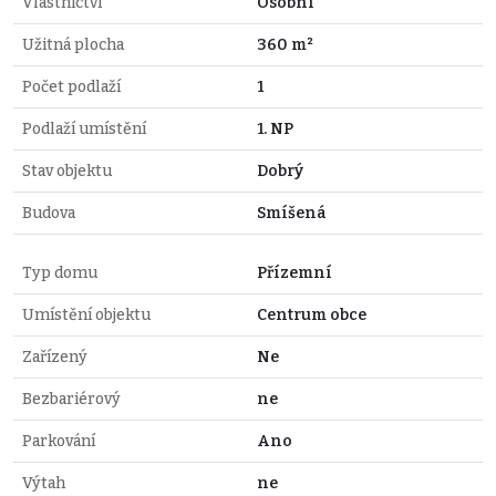
Vlastnictví
Osobní
Užitná plocha
360 m²
Počet podlaží
1
Podlaží umístění
1. NP
Stav objektu
Dobrý
Budova
Smíšená
Typ domu
Přízemní
Umístění objektu
Centrum obce
Zařízený
Ne
Bezbariérový
ne
Parkování
Ano
Výtah
ne