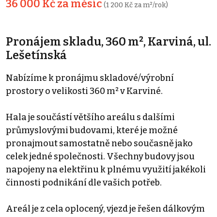
36 000 Kč za měsíc
(1 200 Kč za m²/rok)
Pronájem skladu, 360 m², Karviná, ul.
Lešetínská
Nabízíme k pronájmu skladové/výrobní
prostory o velikosti 360 m² v Karviné.
Hala je součástí většího areálu s dalšími
průmyslovými budovami, které je možné
pronajmout samostatně nebo současně jako
celek jedné společnosti. Všechny budovy jsou
napojeny na elektřinu k plnému využití jakékoli
činnosti podnikání dle vašich potřeb.
Areál je z cela oplocený, vjezd je řešen dálkovým