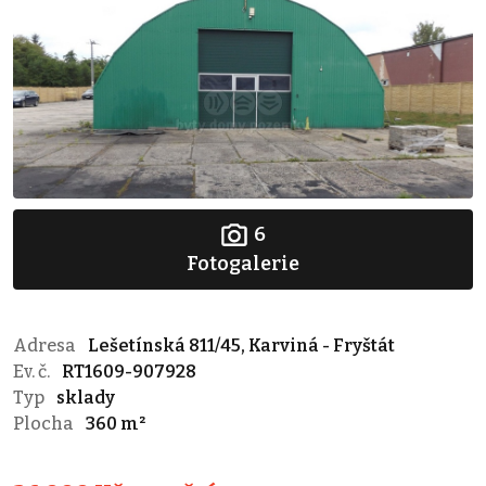
6
Fotogalerie
Adresa
Lešetínská 811/45, Karviná - Fryštát
Ev. č.
RT1609-907928
Typ
sklady
Plocha
360 m²