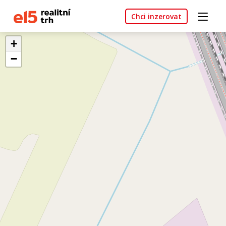
Chci inzerovat
+
−