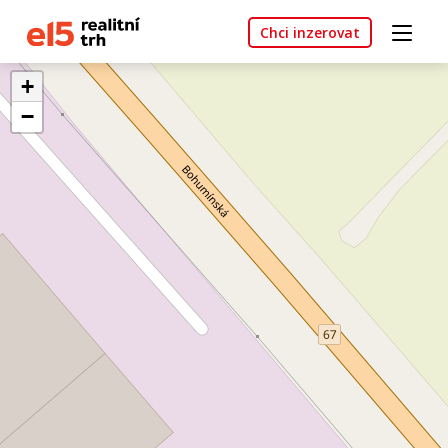
Chci inzerovat
+
−