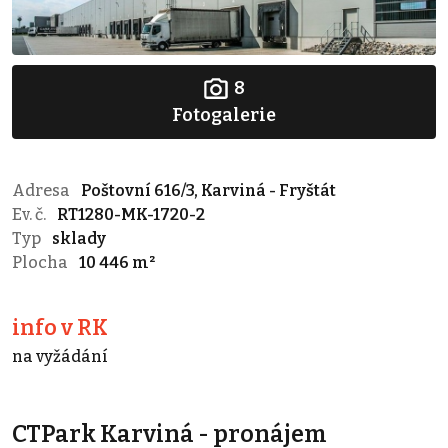
8
Fotogalerie
Adresa
Poštovní 616/3, Karviná - Fryštát
Ev. č.
RT1280-MK-1720-2
Typ
sklady
Plocha
10 446 m²
info v RK
na vyžádání
CTPark Karviná - pronájem