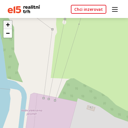
Chci inzerovat
+
−