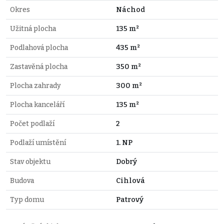
Okres
Náchod
Užitná plocha
135 m²
Podlahová plocha
435 m²
Zastavěná plocha
350 m²
Plocha zahrady
300 m²
Plocha kanceláří
135 m²
Počet podlaží
2
Podlaží umístění
1. NP
Stav objektu
Dobrý
Budova
Cihlová
Typ domu
Patrový