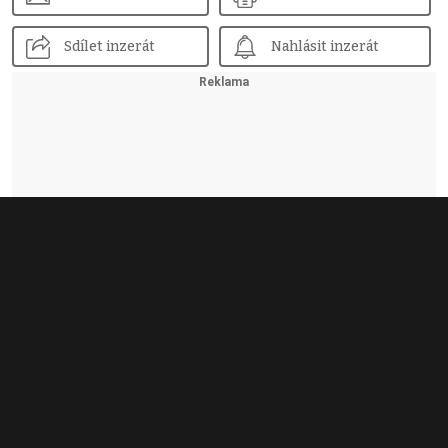
Sdílet inzerát
Nahlásit inzerát