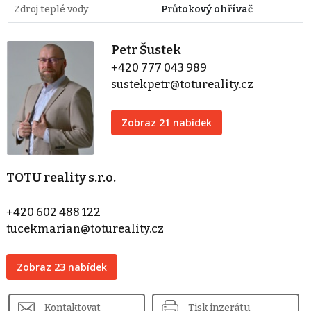
Zdroj teplé vody
Průtokový ohřívač
Petr Šustek
+420 777 043 989
sustekpetr@totureality.cz
Zobraz 21 nabídek
TOTU reality s.r.o.
+420 602 488 122
tucekmarian@totureality.cz
Zobraz 23 nabídek
Kontaktovat
Tisk inzerátu