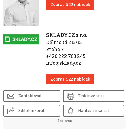
Zobraz 522 nabídek
SKLADY.CZ s.r.o.
Dělnická 213/12
Praha 7
+420 222 703 245
info@sklady.cz
Zobraz 522 nabídek
Kontaktovat
Tisk inzerátu
Sdílet inzerát
Nahlásit inzerát