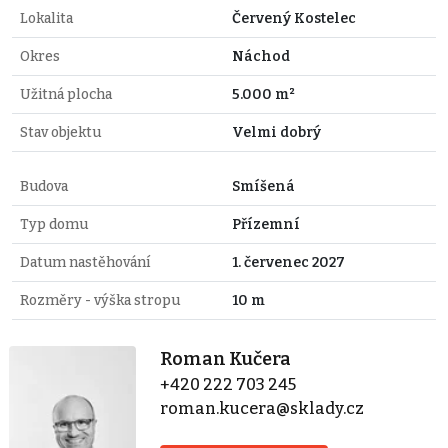
Lokalita
Červený Kostelec
Okres
Náchod
Užitná plocha
5.000 m²
Stav objektu
Velmi dobrý
Budova
Smíšená
Typ domu
Přízemní
Datum nastěhování
1. červenec 2027
Rozměry - výška stropu
10 m
Roman Kučera
+420 222 703 245
roman.kucera@sklady.cz