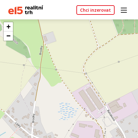
Chci inzerovat
+
−