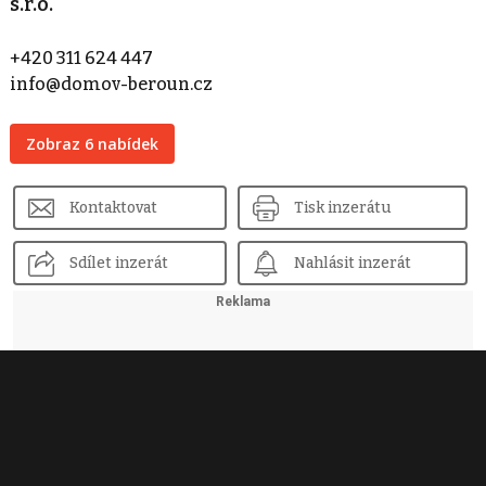
s.r.o.
+420 311 624 447
info@domov-beroun.cz
Zobraz 6 nabídek
Kontaktovat
Tisk inzerátu
Sdílet inzerát
Nahlásit inzerát