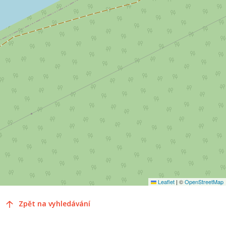
Leaflet
|
©
OpenStreetMap
Zpět na vyhledávání