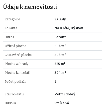
Údaje k nemovitosti
Kategorie
Sklady
Lokalita
Na Krétě, Hýskov
Okres
Beroun
Užitná plocha
394 m²
Zastavěná plocha
394 m²
Plocha zahrady
825 m²
Plocha kanceláří
394 m²
Počet podlaží
1
Stav objektu
Velmi dobrý
Budova
Smíšená