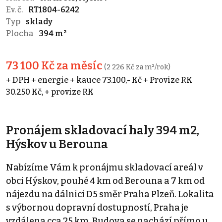
Ev. č.
RT1804-6242
Typ
sklady
Plocha
394 m²
73 100 Kč za měsíc
(2 226 Kč za m²/rok)
+ DPH + energie + kauce 73.100,- Kč + Provize RK
30.250 Kč, + provize RK
Pronájem skladovací haly 394 m2,
Hýskov u Berouna
Nabízíme Vám k pronájmu skladovací areál v
obci Hýskov, pouhé 4 km od Berouna a 7 km od
nájezdu na dálnici D5 směr Praha Plzeň. Lokalita
s výbornou dopravní dostupností, Praha je
vzdálena cca 25 km. Budova se nachází přímo u