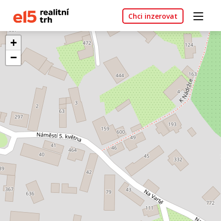
Chci inzerovat
+
−