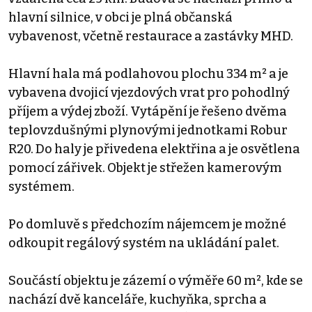
hlavní silnice, v obci je plná občanská
vybavenost, včetně restaurace a zastávky MHD.
Hlavní hala má podlahovou plochu 334 m² a je
vybavena dvojicí vjezdových vrat pro pohodlný
příjem a výdej zboží. Vytápění je řešeno dvěma
teplovzdušnými plynovými jednotkami Robur
R20. Do haly je přivedena elektřina a je osvětlena
pomocí zářivek. Objekt je střežen kamerovým
systémem.
Po domluvě s předchozím nájemcem je možné
odkoupit regálový systém na ukládání palet.
Součástí objektu je zázemí o výměře 60 m², kde se
nachází dvě kanceláře, kuchyňka, sprcha a