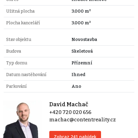
Užitná plocha
3.000 m²
Plocha kanceláří
3.000 m²
Stav objektu
Novostavba
Budova
Skeletová
Typ domu
Přízemní
Datum nastěhování
Ihned
Parkování
Ano
David Machač
+420 720 020 656
machac@contentreality.cz
Zobraz 241 nabídek