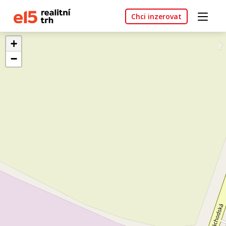
Chci inzerovat
+
−