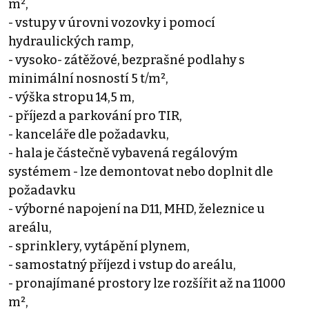
m²,
- vstupy v úrovni vozovky i pomocí
hydraulických ramp,
- vysoko- zátěžové, bezprašné podlahy s
minimální nosností 5 t/m²,
- výška stropu 14,5 m,
- příjezd a parkování pro TIR,
- kanceláře dle požadavku,
- hala je částečně vybavená regálovým
systémem - lze demontovat nebo doplnit dle
požadavku
- výborné napojení na D11, MHD, železnice u
areálu,
- sprinklery, vytápění plynem,
- samostatný příjezd i vstup do areálu,
- pronajímané prostory lze rozšířit až na 11000
m²,