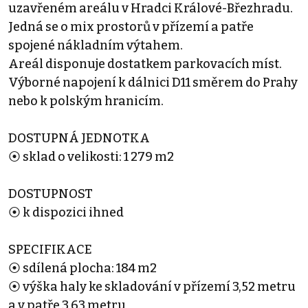
uzavřeném areálu v Hradci Králové-Březhradu.
Jedná se o mix prostorů v přízemí a patře
spojené nákladním výtahem.
Areál disponuje dostatkem parkovacích míst.
Výborné napojení k dálnici D11 směrem do Prahy
nebo k polským hranicím.
DOSTUPNÁ JEDNOTKA
⦿ sklad o velikosti: 1 279 m2
DOSTUPNOST
⦿ k dispozici ihned
SPECIFIKACE
⦿ sdílená plocha: 184 m2
⦿ výška haly ke skladování v přízemí 3,52 metru
a v patře 3,63 metru