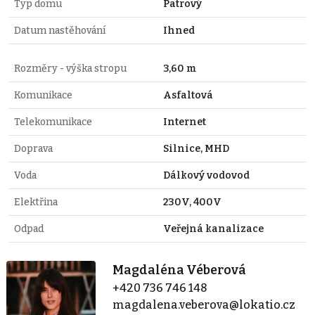
Typ domu
Patrový
Datum nastěhování
Ihned
Rozměry - výška stropu
3,60 m
Komunikace
Asfaltová
Telekomunikace
Internet
Doprava
Silnice, MHD
Voda
Dálkový vodovod
Elektřina
230V, 400V
Odpad
Veřejná kanalizace
Magdaléna Véberová
+420 736 746 148
magdalena.veberova@lokatio.cz