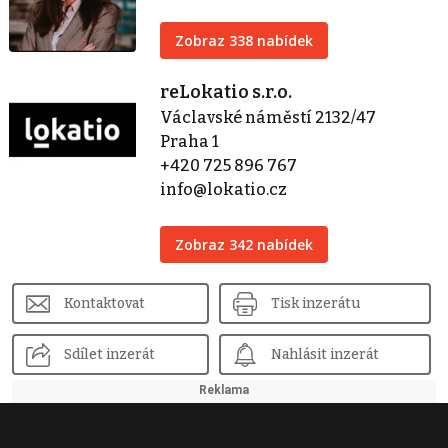
Zobraz 338 nabídek
reLokatio s.r.o.
Václavské náměstí 2132/47
Praha 1
+420 725 896 767
info@lokatio.cz
Zobraz 342 nabídek
Kontaktovat
Tisk inzerátu
Sdílet inzerát
Nahlásit inzerát