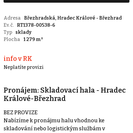
Adresa
Březhradská, Hradec Králové - Březhrad
Ev. č.
RT1378-00538-6
Typ
sklady
Plocha
1 279 m²
info v RK
Neplatíte provizi
Pronájem: Skladovací hala - Hradec
Králové-Březhrad
BEZ PROVIZE
Nabízíme k pronájmu halu vhodnou ke
skladování nebo logistickým službám v