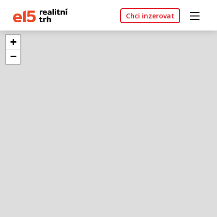
Chci inzerovat
+
−