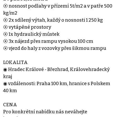
⦿ nosnost podlahy v přízemí 5t/m2 a v patře 500
kg/m2
⦿ 2x sdílený výtah, každý o nosnosti 1 250 kg
⦿ vytápěné prostory
⦿ 1x hydraulický můstek
⦿ 3x nájezd přes rampu vysokou 100 cm
⦿ vjezd do haly z vozovky přes šikmou rampu
LOKALITA
◉ Hradec Králové - Březhrad, Královehradecký
kraj
◉ vzdálenosti: Praha 100 km, hranice s Polskem
40 km
CENA
Pro konkrétní nabídku nás neváhejte