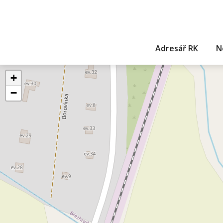
Adresář RK
N
+
−