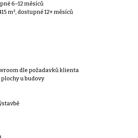
upné 6–12 měsíců
3 415 m², dostupné 12+ měsíců
howroom dle požadavků klienta
 plochy u budovy
 výstavbě
u