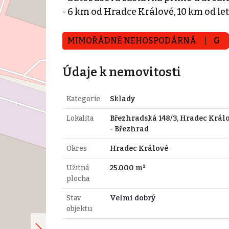
- 6 km od Hradce Králové, 10 km od le
MIMOŘÁDNĚ NEHOSPODÁRNÁ
G
Údaje k nemovitosti
Kategorie
Sklady
Lokalita
Březhradská 148/3, Hradec Král
- Březhrad
Okres
Hradec Králové
Užitná
25.000 m²
plocha
Stav
Velmi dobrý
objektu