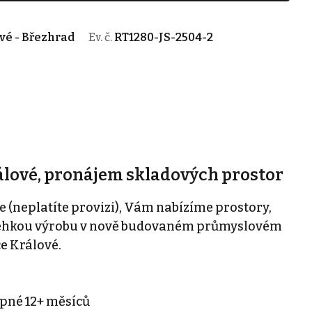
vé - Březhrad
Ev. č.
RT1280-JS-2504-2
lové, pronájem skladových prostor
 (neplatíte provizi), Vám nabízíme prostory,
i lehkou výrobu v nově budovaném průmyslovém
e Králové.
upné 12+ měsíců