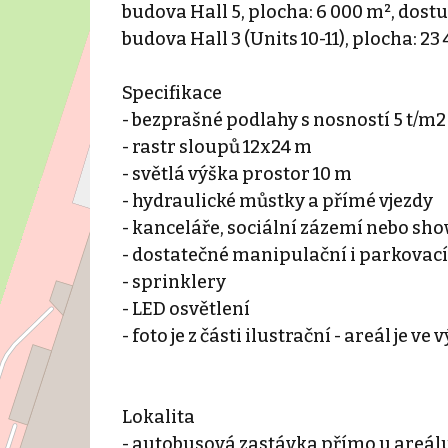
budova Hall 5, plocha: 6 000 m², dost
budova Hall 3 (Units 10-11), plocha: 2
Specifikace
- bezprašné podlahy s nosností 5 t/m2
- rastr sloupů 12x24 m
- světlá výška prostor 10 m
- hydraulické můstky a přímé vjezdy
- kanceláře, sociální zázemí nebo s
- dostatečné manipulační i parkovací
- sprinklery
- LED osvětlení
- foto je z části ilustrační - areál je ve
Lokalita
- autobusová zastávka přímo u areál