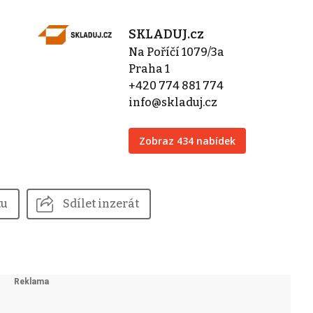
SKLADUJ.cz
Na Poříčí 1079/3a
Praha 1
+420 774 881 774
info@skladuj.cz
Zobraz 434 nabídek
tu
Sdílet inzerát