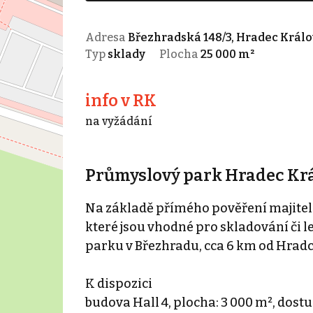
Adresa
Březhradská 148/3, Hradec Králo
Typ
sklady
Plocha
25 000 m²
info v RK
na vyžádání
Průmyslový park Hradec Krá
Na základě přímého pověření majitele
které jsou vhodné pro skladování č
parku v Březhradu, cca 6 km od Hradc
K dispozici
budova Hall 4, plocha: 3 000 m², dost