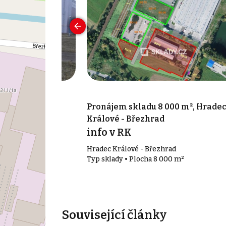
000 m², Hradec
Pronájem skladu 8 000 m², Hrade
Králové - Březhrad
info v RK
Hradec Králové - Březhrad
00 m²
Typ sklady • Plocha 8 000 m²
Související články