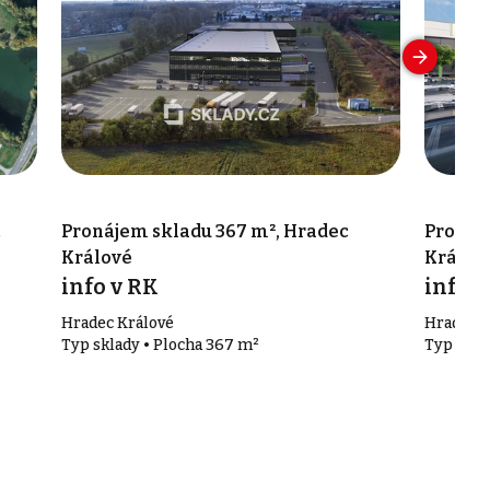
c
Pronájem skladu 367 m², Hradec
Pronáj
Králové
Králov
info v RK
info v
Hradec Králové
Hradec K
Typ sklady • Plocha 367 m²
Typ skla