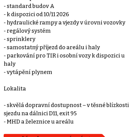
- standard budov A
- k dispozici od 10/11 2026
- hydraulické rampy a vjezdy v úrovni vozovky
- regálový systém
- sprinklery
- samostatný příjezd do areálu i haly
- parkování pro TIR i osobní vozy k dispozici u
haly
- vytápění plynem
Lokalita
- skvělá dopravní dostupnost – v těsné blízkosti
sjezdu na dálnici D11, exit 95
- MHD a železnice u areálu