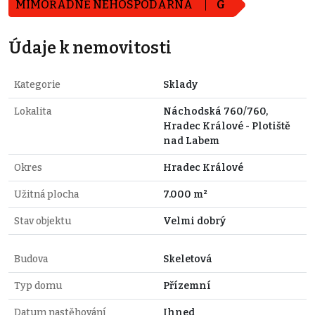
MIMOŘÁDNĚ NEHOSPODÁRNÁ
G
Údaje k nemovitosti
Kategorie
Sklady
Lokalita
Náchodská 760/760,
Hradec Králové - Plotiště
nad Labem
Okres
Hradec Králové
Užitná plocha
7.000 m²
Stav objektu
Velmi dobrý
Budova
Skeletová
Typ domu
Přízemní
Datum nastěhování
Ihned