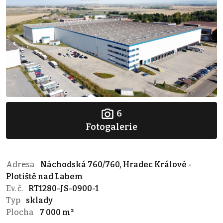
6
Fotogalerie
Adresa
Náchodská 760/760, Hradec Králové -
Plotiště nad Labem
Ev. č.
RT1280-JS-0900-1
Typ
sklady
Plocha
7 000 m²