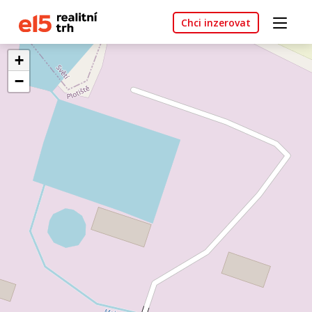
Chci inzerovat
+
−