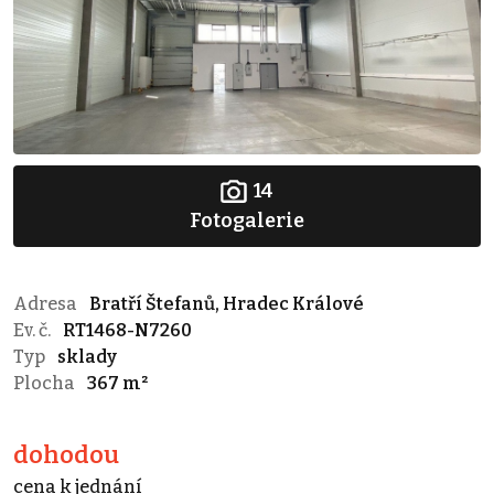
14
Fotogalerie
Adresa
Bratří Štefanů, Hradec Králové
Ev. č.
RT1468-N7260
Typ
sklady
Plocha
367 m²
dohodou
cena k jednání