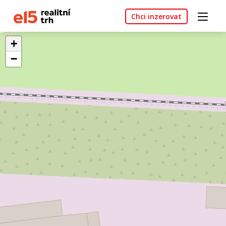
Chci inzerovat
+
−